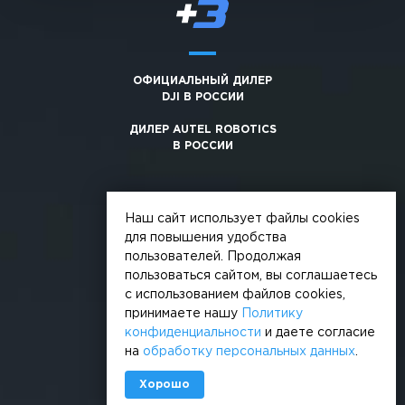
ОФИЦИАЛЬНЫЙ ДИЛЕР
DJI В РОССИИ
ДИЛЕР AUTEL ROBOTICS
В РОССИИ
Наш сайт использует файлы cookies
для повышения удобства
пользователей. Продолжая
© 2026, +3. Все права защищены
пользоваться сайтом, вы соглашаетесь
Обработка персональных данных
с использованием файлов cookies,
принимаете нашу
Политику
Политика конфиденциальности
конфиденциальности
и даете согласие
на
обработку персональных данных
.
Сделано в
Хорошо