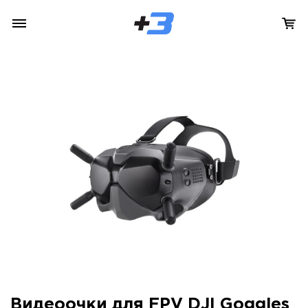
Видеоочки для FPV DJI Goggles