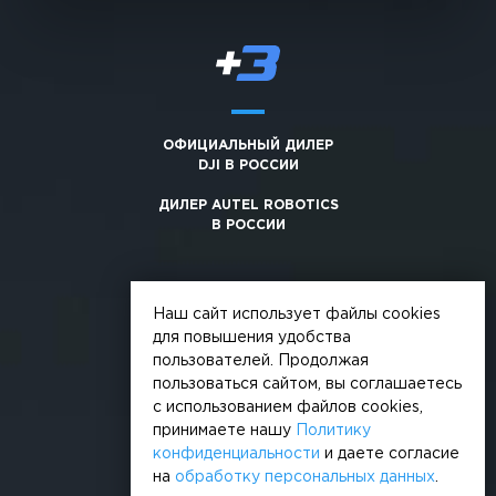
ОФИЦИАЛЬНЫЙ ДИЛЕР
DJI В РОССИИ
ДИЛЕР AUTEL ROBOTICS
В РОССИИ
Наш сайт использует файлы cookies
для повышения удобства
пользователей. Продолжая
© 2026, +3. Все права защищены
пользоваться сайтом, вы соглашаетесь
Обработка персональных данных
с использованием файлов cookies,
принимаете нашу
Политику
Политика конфиденциальности
конфиденциальности
и даете согласие
на
обработку персональных данных
.