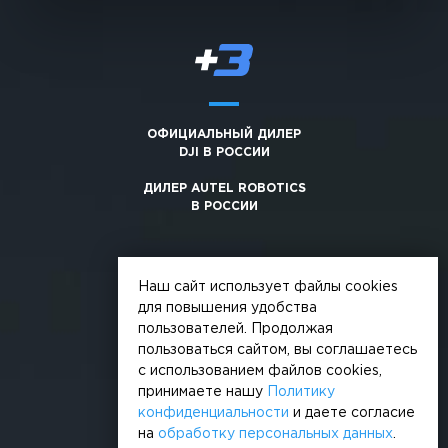
ОФИЦИАЛЬНЫЙ ДИЛЕР
DJI В РОССИИ
ДИЛЕР AUTEL ROBOTICS
В РОССИИ
Наш сайт использует файлы cookies
для повышения удобства
пользователей. Продолжая
© 2026, +3. Все права защищены
пользоваться сайтом, вы соглашаетесь
с использованием файлов cookies,
Обработка персональных данных
принимаете нашу
Политику
Политика конфиденциальности
конфиденциальности
и даете согласие
на
обработку персональных данных
.