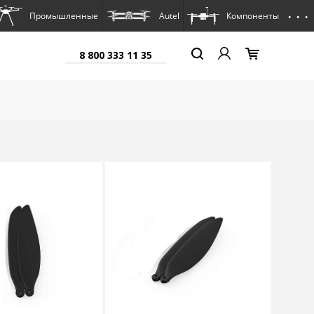
. . .
Промышленные
Autel
Компоненты
8 800 333 11 35