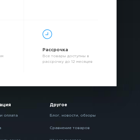
р
Рассрочка
ым
Все товары доступны в
рассрочку до 12 месяцев
ация
Другое
и оплата
Блог, новости, обзоры
а
Сравнение товаров