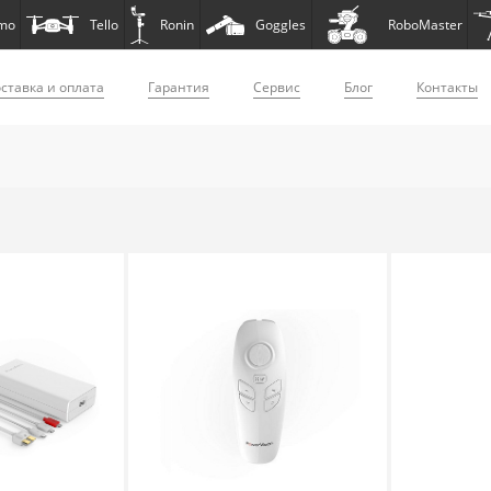
mo
Tello
Ronin
Goggles
RoboMaster
ставка и оплата
Гарантия
Сервис
Блог
Контакты