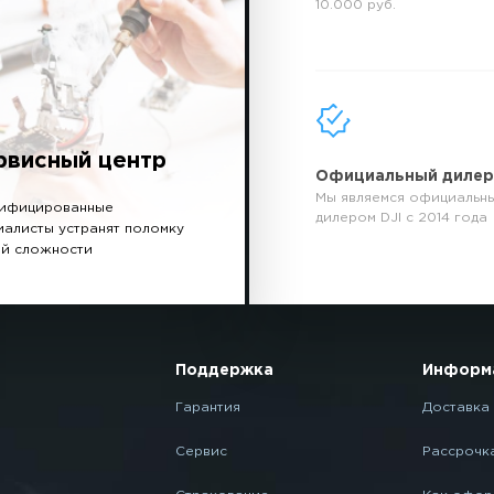
10.000 руб.
рвисный центр
Официальный диле
Мы являемся официальн
ифицированные
дилером DJI с 2014 года
иалисты устранят поломку
й сложности
Поддержка
Информ
Гарантия
Доставка 
Сервис
Рассрочк