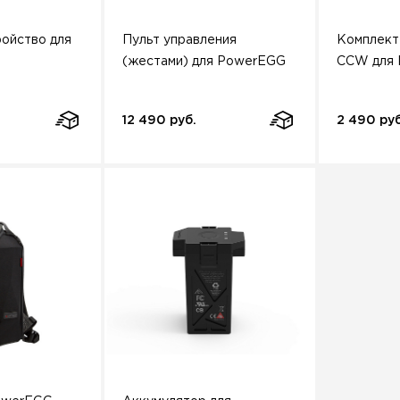
ройство для
Пульт управления
Комплект
(жестами) для PowerEGG
CCW для 
12 490 руб.
2 490 руб