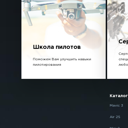
Се
Школа пилотов
Серт
Поможем Вам улучшить навыки
спец
пилотирования
любо
Каталог
Mavic 3
Air 2S