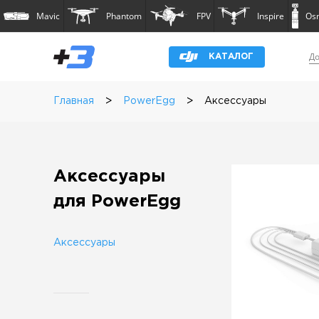
Mavic
Phantom
FPV
Inspire
Os
До
КАТАЛОГ
>
>
Главная
PowerEgg
Аксессуары
Аксессуары
для PowerEgg
Аксессуары