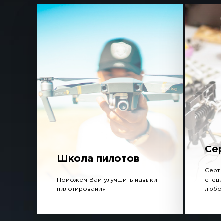
Се
Школа пилотов
Серт
Поможем Вам улучшить навыки
спец
пилотирования
любо