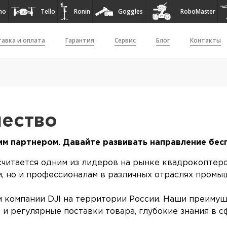
mo
Tello
Ronin
Goggles
RoboMaster
авка и оплата
Гарантия
Сервис
Блог
Контакты
чество
им партнером. Давайте развивать направление бес
считается одним из лидеров на рынке квадрокоптер
, но и профессионалам в различных отраслях промы
компании DJI на территории России. Наши преимущ
 и регулярные поставки товара, глубокие знания в 