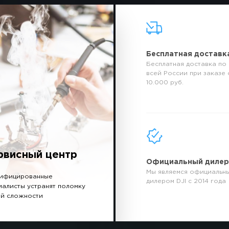
Бесплатная доставк
Бесплатная доставка по
всей России при заказе 
10.000 руб.
рвисный центр
Официальный диле
Мы являемся официальн
ифицированные
дилером DJI с 2014 года
иалисты устранят поломку
й сложности