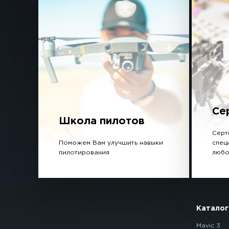
Се
Школа пилотов
Серт
Поможем Вам улучшить навыки
спец
пилотирования
любо
Каталог
Mavic 3