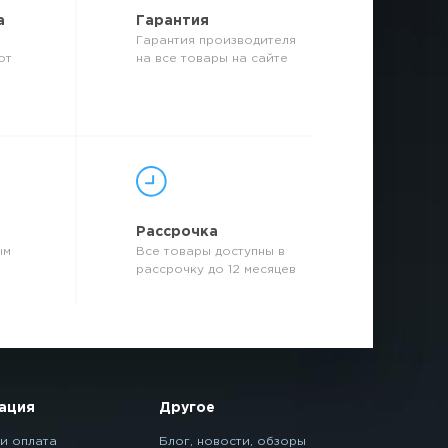
а
Гарантия
Гарантия производителя
от
на все товары на сайте
р
Рассрочка
ым
Все товары доступны в
рассрочку до 12 месяцев
ация
Другое
и оплата
Блог, новости, обзоры