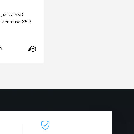
 диска SSD
I Zenmuse X5R
б.