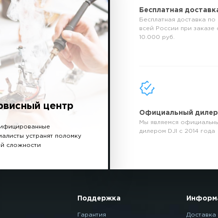
Бесплатная доставк
Бесплатная доставка по
всей России при заказе 
10.000 руб.
рвисный центр
Официальный диле
Мы являемся официальн
ифицированные
дилером DJI с 2014 года
иалисты устранят поломку
й сложности
Поддержка
Информ
Гарантия
Доставка 