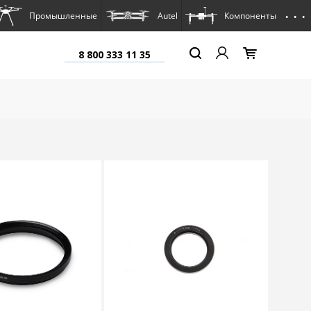
. . .
Промышленные
Autel
Компоненты
8 800 333 11 35