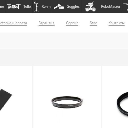
mo
Tello
Ronin
Goggles
RoboMaster
ставка и оплата
Гарантия
Сервис
Блог
Контакты