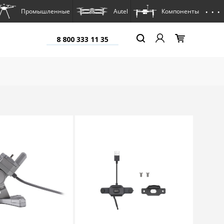
. . .
Промышленные
Autel
Компоненты
8 800 333 11 35