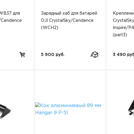
WB37 для
Зарядный хаб для батарей
Креплени
y/Cendence
DJI CrystalSky/Cendence
CrystalSk
(WCH2)
Inspire/P
(part3)
5 900 руб.
3 490 руб