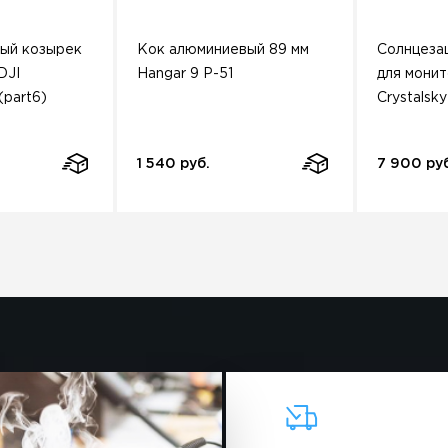
ый козырек
Кок алюминиевый 89 мм
Солнцеза
DJI
Hangar 9 P-51
для монит
(part6)
Crystalsky
1 540 руб.
7 900 ру