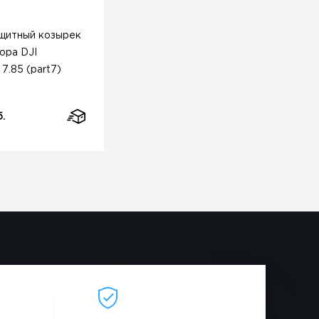
щитный козырек
ора DJI
 7.85 (part7)
б.