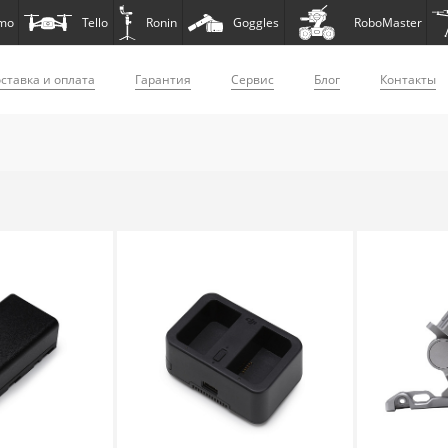
mo
Tello
Ronin
Goggles
RoboMaster
ставка и оплата
Гарантия
Сервис
Блог
Контакты