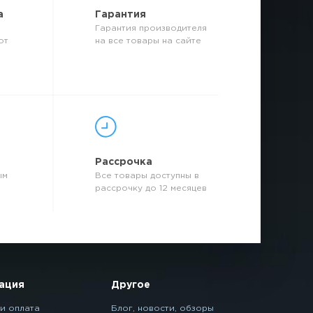
а
Гарантия
Гарантия производителя
от
на все товары на сайте
р
Рассрочка
ым
Все товары доступны в
рассрочку до 12 месяцев
ация
Другое
и оплата
Блог, новости, обзоры