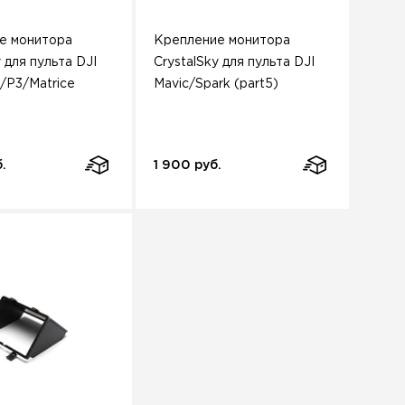
е монитора
Крепление монитора
y для пульта DJI
CrystalSky для пульта DJI
4/P3/Matrice
Mavic/Spark (part5)
.
1 900 руб.