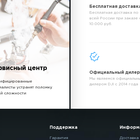
Бесплатная доставк
Бесплатная доставка по
всей России при заказе 
10.000 руб.
рвисный центр
Официальный диле
Мы являемся официальн
ифицированные
дилером DJI с 2014 года
иалисты устранят поломку
й сложности
Поддержка
Информ
Гарантия
Доставка 