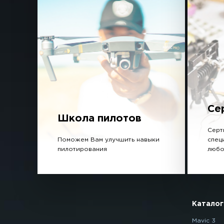
Се
Школа пилотов
Серт
Поможем Вам улучшить навыки
спец
пилотирования
любо
Каталог
Mavic 3