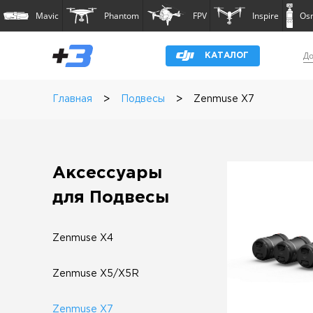
Mavic
Phantom
FPV
Inspire
Os
До
КАТАЛОГ
>
>
Главная
Подвесы
Zenmuse X7
Аксессуары
для Подвесы
Zenmuse X4
Zenmuse X5/X5R
Zenmuse X7