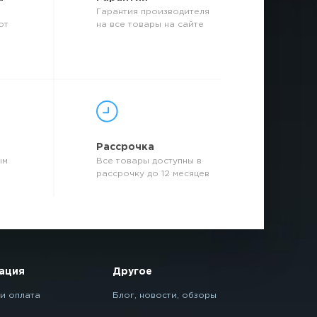
Гарантия производителя
от
на все товары на сайте
р
Рассрочка
ым
Все товары доступны в
рассрочку до 12 месяцев
ация
Другое
и оплата
Блог, новости, обзоры