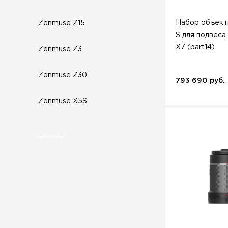
Набор объект
Zenmuse Z15
S для подвеса
X7 (part14)
Zenmuse Z3
Zenmuse Z30
793 690 руб.
Zenmuse X5S