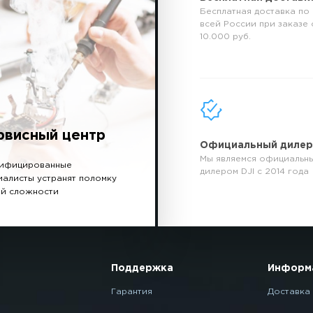
Бесплатная доставка по
всей России при заказе 
10.000 руб.
рвисный центр
Официальный диле
Мы являемся официальн
ифицированные
дилером DJI с 2014 года
иалисты устранят поломку
й сложности
Поддержка
Информ
Гарантия
Доставка 