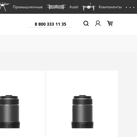
. . .
Промышленные
Autel
Компоненты
8 800 333 11 35