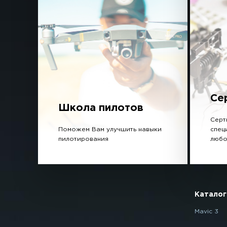
Се
Школа пилотов
Серт
Поможем Вам улучшить навыки
спец
пилотирования
любо
Каталог
Mavic 3