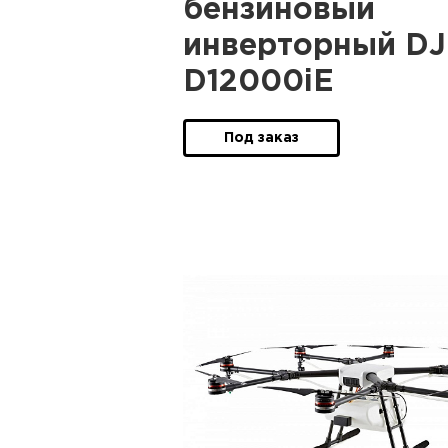
бензиновый
инверторный DJ
D12000iE
Под заказ