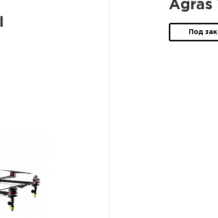
Agras
I
Под зак