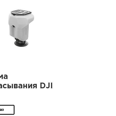
ма
асывания DJI
аз