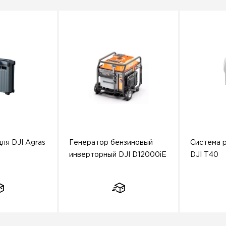
ля DJI Agras
Генератор бензиновый
Система 
инверторный DJI D12000iE
DJI T40