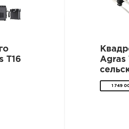
го
Квадр
s T16
Agras
сельс
1 749 0