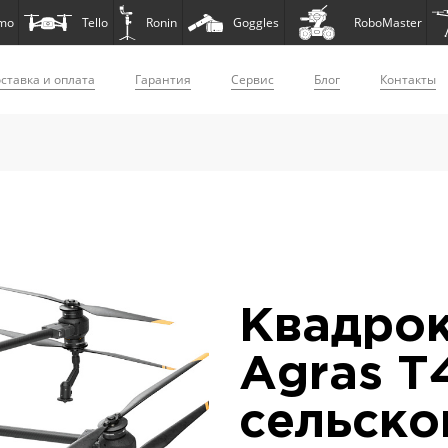
mo
Tello
Ronin
Goggles
RoboMaster
ставка и оплата
Гарантия
Сервис
Блог
Контакты
Квадрок
Agras T
сельско