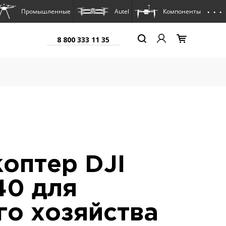
. . .
Промышленные
Autel
Компоненты
8 800 333 11 35
оптер DJI
40 для
го хозяйства