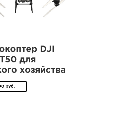
окоптер DJI
 T50 для
кого хозяйства
00 руб.