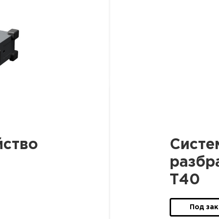
йство
Систе
разбр
T40
Под зак