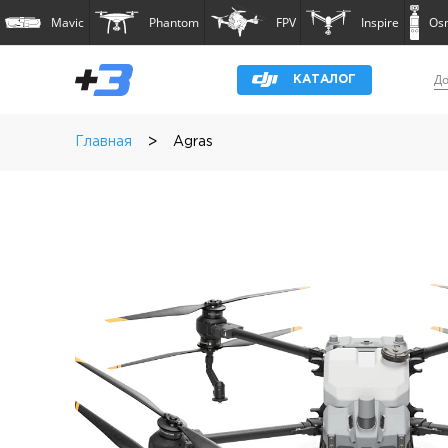
Mavic
Phantom
FPV
Inspire
Os
До
КАТАЛОГ
>
Главная
Agras