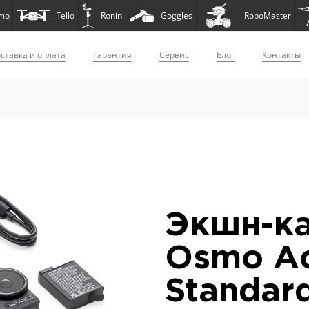
mo
Tello
Ronin
Goggles
RoboMaster
ставка и оплата
Гарантия
Сервис
Блог
Контакты
Экшн-ка
Osmo Ac
Standar