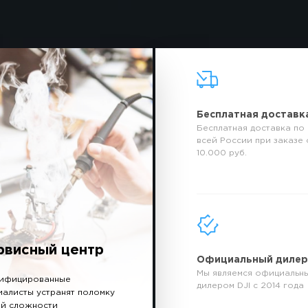
Бесплатная доставк
Бесплатная доставка по
всей России при заказе 
10.000 руб.
рвисный центр
Официальный диле
Мы являемся официальн
ифицированные
дилером DJI с 2014 года
иалисты устранят поломку
й сложности