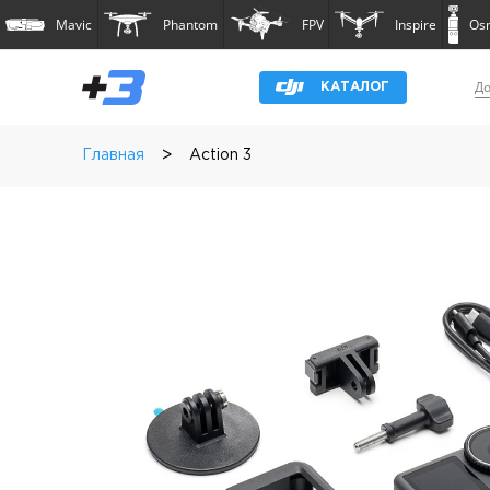
Mavic
Phantom
FPV
Inspire
Os
До
КАТАЛОГ
>
Главная
Action 3