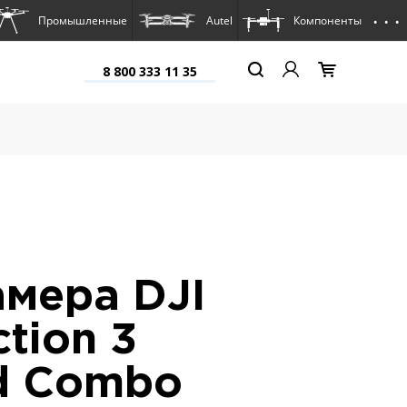
. . .
Промышленные
Autel
Компоненты
8 800 333 11 35
мера DJI
tion 3
d Combo