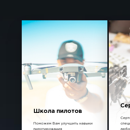
Се
Школа пилотов
Серт
Поможем Вам улучшить навыки
спец
пилотирования
любо