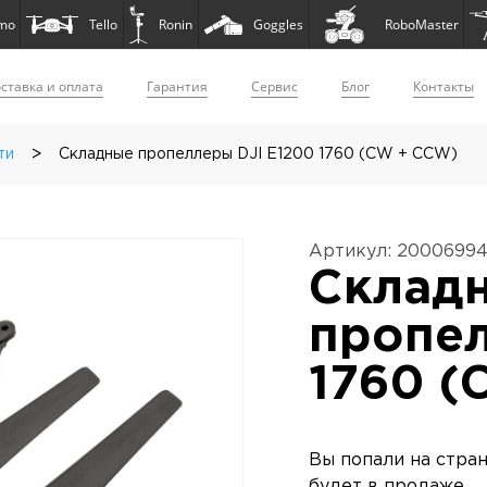
mo
Tello
Ronin
Goggles
RoboMaster
ставка и оплата
Гарантия
Сервис
Блог
Контакты
>
ти
Складные пропеллеры DJI E1200 1760 (CW + CCW)
Артикул: 2000699
Склад
пропел
1760 (
Вы попали на стра
будет в продаже.