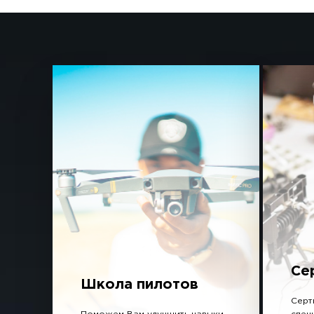
Се
Школа пилотов
Серт