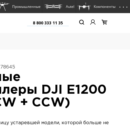
. . .
Промышленные
Autel
Компоненты
8 800 333 11 35
478645
ные
леры DJI E1200
CW + CCW)
ницу устаревшей модели, которой больше не