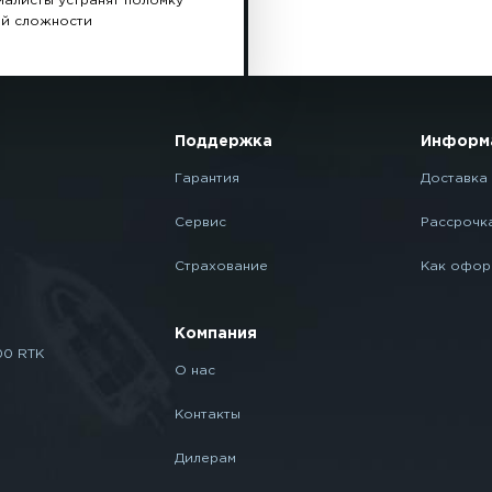
иалисты устранят поломку
й сложности
Поддержка
Информ
Гарантия
Доставка 
Сервис
Рассрочк
Страхование
Как офор
Компания
00 RTK
О нас
Контакты
Дилерам