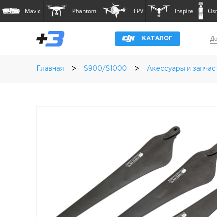
Mavic
Phantom
FPV
Inspire
Os
До
КАТАЛОГ
>
>
Главная
S900/S1000
Акессуары и запчас