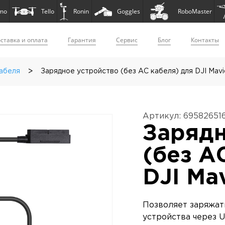
mo
Tello
Ronin
Goggles
RoboMaster
ставка и оплата
Гарантия
Сервис
Блог
Контакты
>
кабеля
Зарядное устройство (без AC кабеля) для DJI Mavic
Артикул: 69582651
Зарядн
(без A
DJI Mav
Позволяет заряжат
устройства через U