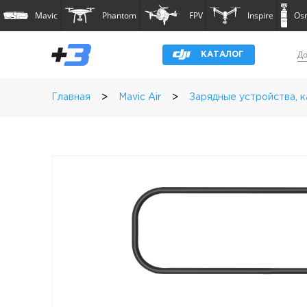
Mavic
Phantom
FPV
Inspire
Os
До
КАТАЛОГ
>
>
Главная
Mavic Air
Зарядные устройства, 