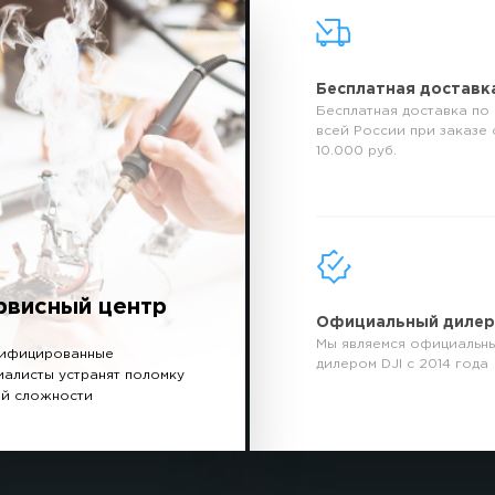
Бесплатная доставк
Бесплатная доставка по
всей России при заказе 
10.000 руб.
рвисный центр
Официальный диле
Мы являемся официальн
ифицированные
дилером DJI с 2014 года
иалисты устранят поломку
й сложности