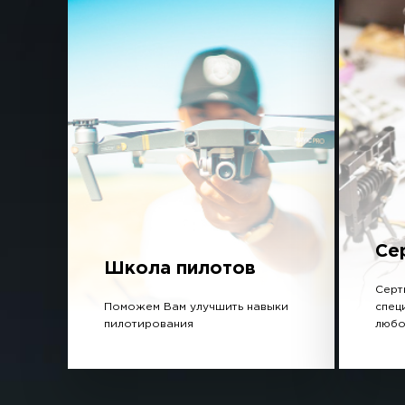
Се
Школа пилотов
Серт
Поможем Вам улучшить навыки
спец
пилотирования
любо