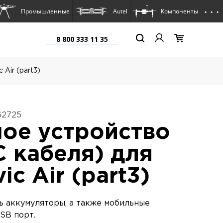
. . .
Промышленные
Autel
Компоненты
8 800 333 11 35
 Air (part3)
62725
ое устройство
C кабеля) для
ic Air (part3)
ь аккумуляторы, а также мобильные
SB порт.