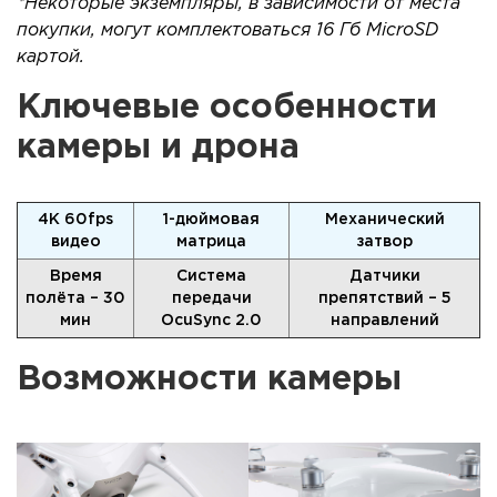
*Некоторые экземпляры, в зависимости от места
покупки, могут комплектоваться 16 Гб MicroSD
картой.
Ключевые особенности
камеры и дрона
4K 60fps
1-дюймовая
Механический
видео
матрица
затвор
Время
Система
Датчики
полёта – 30
передачи
препятствий – 5
мин
OcuSync 2.0
направлений
Возможности камеры