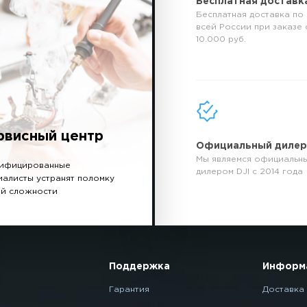
Бесплатная доставк
Бесплатная доставка по
всей России при заказе 
10.000 руб.
рвисный центр
Официальный диле
Мы являемся официальн
ифицированные
дилером DJI с 2014 года
иалисты устранят поломку
й сложности
Поддержка
Информ
Гарантия
Доставка 