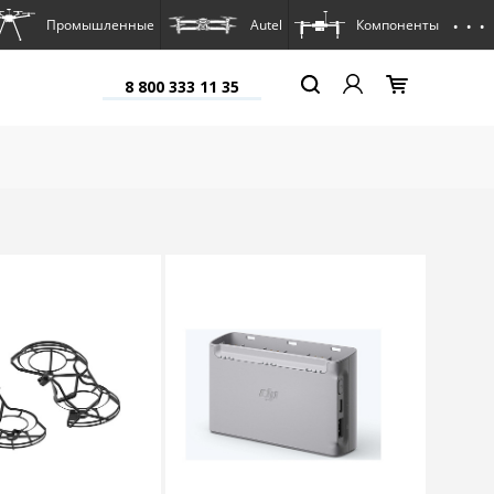
. . .
Промышленные
Autel
Компоненты
8 800 333 11 35