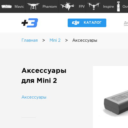
Mavic
Phantom
FPV
Inspire
Os
До
КАТАЛОГ
>
>
Главная
Mini 2
Аксессуары
Аксессуары
для Mini 2
Аксессуары