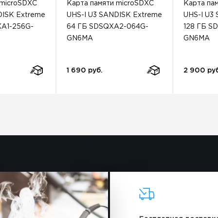
 microSDXC
Карта памяти microSDXC
Карта па
DISK Extreme
UHS-I U3 SANDISK Extreme
UHS-I U3
A1-256G-
64 ГБ SDSQXA2-064G-
128 ГБ S
GN6MA
GN6MA
1 690 руб.
2 900 ру