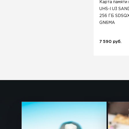
Карта памяти
UHS-I U3 SAN
256 ГБ SDSQX
GN6MA
7 590 руб.