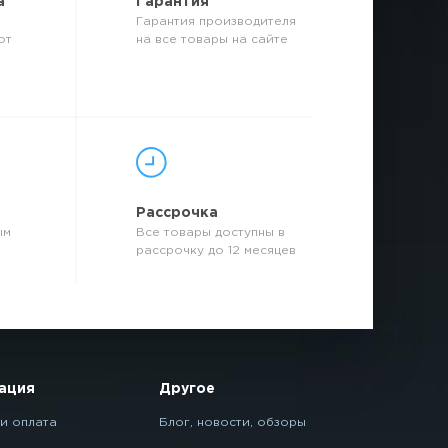
а
Гарантия
Гарантия производителя
от
на все товары на сайте
р
Рассрочка
ым
Все товары доступны в
рассрочку до 12 месяцев
ация
Другое
и оплата
Блог, новости, обзоры