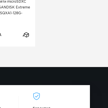
мяти microSDXC
 SANDISK Extreme
DSQXA1-128G-
б.