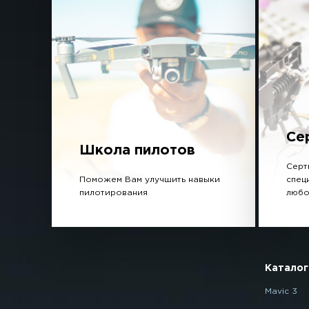
Се
Школа пилотов
Серт
Поможем Вам улучшить навыки
спец
пилотирования
любо
Каталог
Mavic 3