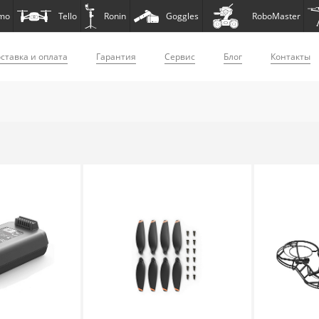
mo
Tello
Ronin
Goggles
RoboMaster
ставка и оплата
Гарантия
Сервис
Блог
Контакты