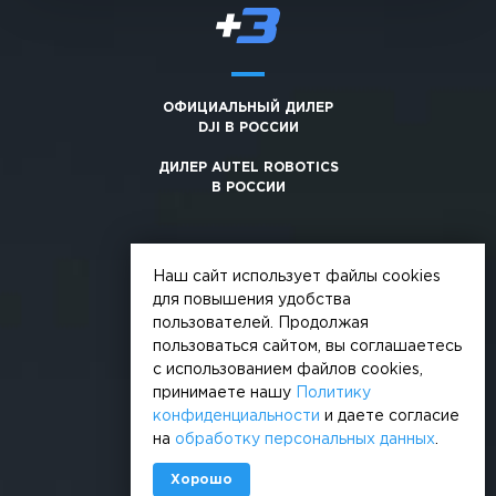
ОФИЦИАЛЬНЫЙ ДИЛЕР
DJI В РОССИИ
ДИЛЕР AUTEL ROBOTICS
В РОССИИ
Наш сайт использует файлы cookies
для повышения удобства
пользователей. Продолжая
© 2026, +3. Все права защищены
пользоваться сайтом, вы соглашаетесь
Обработка персональных данных
с использованием файлов cookies,
принимаете нашу
Политику
Политика конфиденциальности
конфиденциальности
и даете согласие
на
обработку персональных данных
.
Сделано в
Хорошо