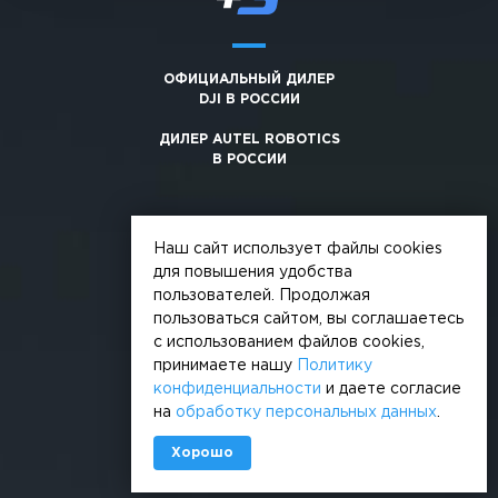
ОФИЦИАЛЬНЫЙ ДИЛЕР
DJI В РОССИИ
ДИЛЕР AUTEL ROBOTICS
В РОССИИ
Наш сайт использует файлы cookies
для повышения удобства
пользователей. Продолжая
© 2026, +3. Все права защищены
пользоваться сайтом, вы соглашаетесь
Обработка персональных данных
с использованием файлов cookies,
принимаете нашу
Политику
Политика конфиденциальности
конфиденциальности
и даете согласие
на
обработку персональных данных
.
Сделано в
Хорошо