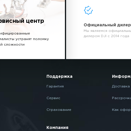
рвисный центр
Официальный диле
Мы являемся официальн
ифицированные
дилером DJI с 2014 года
иалисты устранят поломку
й сложности
Поддержка
Информ
Гарантия
Доставка 
Сервис
Рассрочк
Страхование
Как офор
Компания