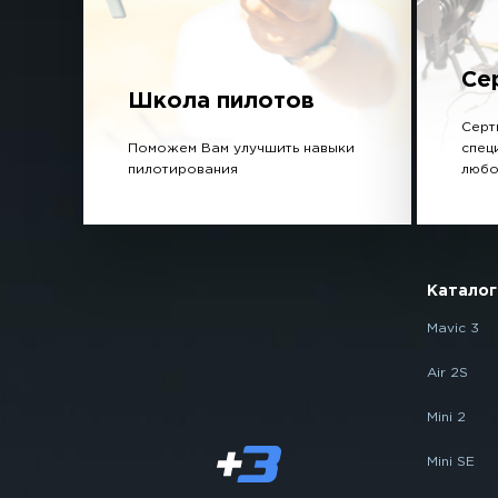
Се
Школа пилотов
Серт
Поможем Вам улучшить навыки
спец
пилотирования
любо
Каталог
Mavic 3
Air 2S
Mini 2
Mini SE