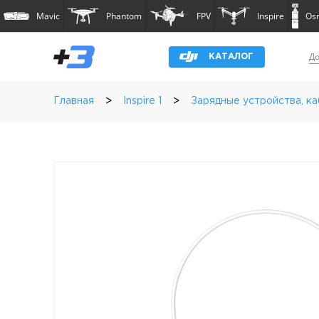
Mavic
Phantom
FPV
Inspire
Os
До
КАТАЛОГ
>
>
Главная
Inspire 1
Зарядные устройства, к