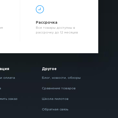
р
Рассрочка
ым
Все товары доступны в
рассрочку до 12 месяцев
ация
Другое
и оплата
Блог, новости, обзоры
а
Сравнение товаров
мить заказ
Школа пилотов
Обратная связь