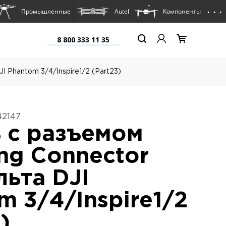
. . .
Промышленные
Autel
Компоненты
8 800 333 11 35
I Phantom 3/4/Inspire1/2 (Part23)
42147
 с разъемом
ing Connector
льта DJI
m 3/4/Inspire1/2
)