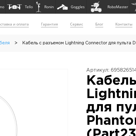
mo
Tello
Ronin
Goggles
RoboMaster
ставка и оплата
Гарантия
Сервис
Блог
Контакты
>
абеля
Кабель с разъемом Lightning Connector для пульта DJ
Артикул: 69582651
Кабель
Lightn
для пу
Phanto
(Part23