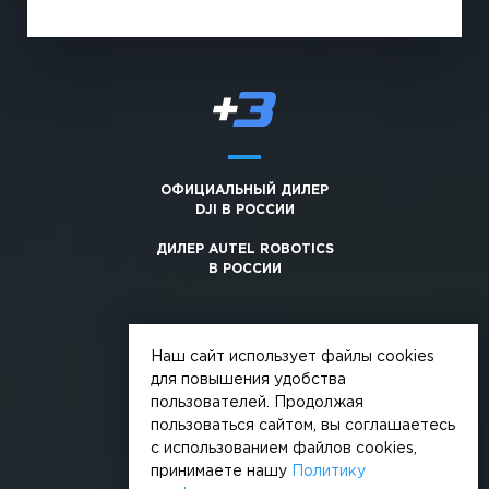
ОФИЦИАЛЬНЫЙ ДИЛЕР
DJI В РОССИИ
ДИЛЕР AUTEL ROBOTICS
В РОССИИ
Наш сайт использует файлы cookies
для повышения удобства
пользователей. Продолжая
© 2026, +3. Все права защищены
пользоваться сайтом, вы соглашаетесь
Обработка персональных данных
с использованием файлов cookies,
принимаете нашу
Политику
Политика конфиденциальности