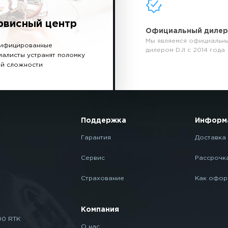
рвисный центр
Официальный диле
Мы являемся официальн
ифицированные
дилером DJI с 2014 года
иалисты устранят поломку
й сложности
Поддержка
Информ
Гарантия
Доставка 
Сервис
Рассрочк
Страхование
Как офор
Компания
00 RTK
О нас