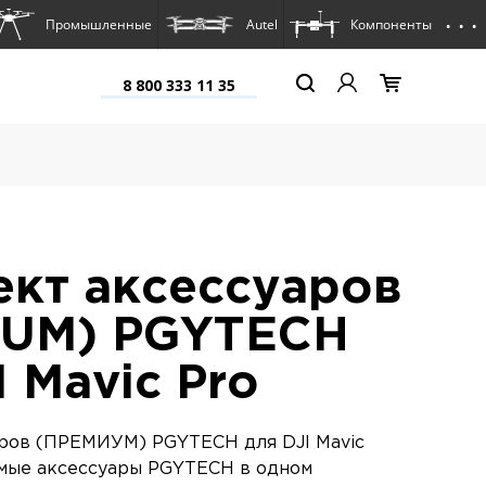
. . .
Промышленные
Autel
Компоненты
8 800 333 11 35
кт аксессуаров
IUM) PGYTECH
I Mavic Pro
ров (ПРЕМИУМ) PGYTECH для DJI Mavic
мые аксессуары PGYTECH в одном