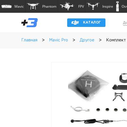
Mavic
Phantom
FPV
Inspire
Os
До
КАТАЛОГ
>
>
>
Главная
Mavic Pro
Другое
Комплект 