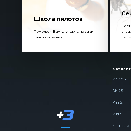
Се
Школа пилотов
Серт
Поможем Вам улучшить навыки
спец
пилотирования
любо
Каталог
Mavic 3
Air 2S
Mini 2
Mini SE
Matrice 3