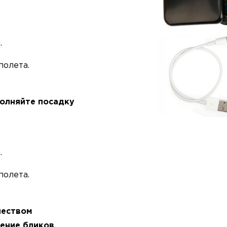
.
полета.
полняйте посадку
.
полета.
чеством
ение бликов.