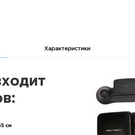
Характеристики
входит
в:
5 см