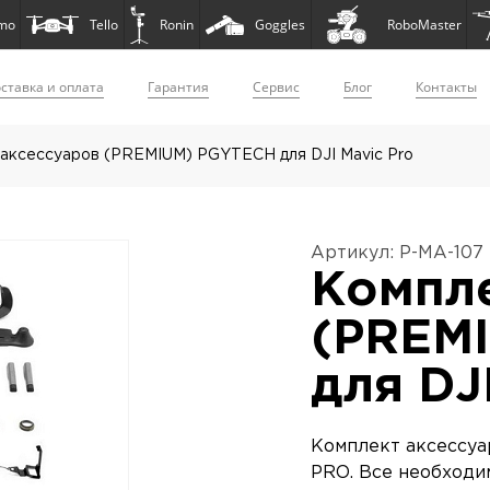
mo
Tello
Ronin
Goggles
RoboMaster
ставка и оплата
Гарантия
Сервис
Блог
Контакты
аксессуаров (PREMIUM) PGYTECH для DJI Mavic Pro
Артикул: P-MA-107
Компле
(PREM
для DJ
Комплект аксессуа
PRO. Все необходи