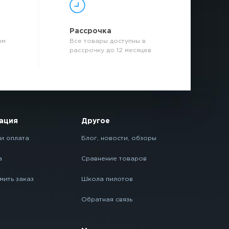
р
Рассрочка
ым
Все товары доступны в
рассрочку до 12 месяцев
ация
Другое
и оплата
Блог, новости, обзоры
а
Сравнение товаров
мить заказ
Школа пилотов
Обратная связь