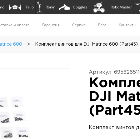
mo
Tello
Ronin
Goggles
RoboMaster
ставка и оплата
Гарантия
Сервис
Блог
Контакты
>
atrice 600
Комплект винтов для DJI Matrice 600 (Part45)
Артикул: 69582651
Компле
DJI Ma
(Part4
Комплект винтов д