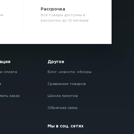
р
Рассрочка
ым
Все товары доступны в
рассрочку до 12 месяцев
ация
Другое
и оплата
Блог, новости, обзоры
а
Сравнение товаров
мить заказ
Школа пилотов
Обратная связь
Мы в соц. сетях