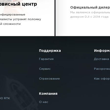
рвисный центр
Официальный диле
Мы являемся официальн
ифицированные
дилером DJI с 2014 года
иалисты устранят поломку
й сложности
Поддержка
Информ
Гарантия
Доставка 
Сервис
Рассрочк
Страхование
Как офор
Компания
00 RTK
О нас