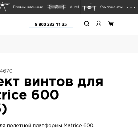
. . .
Промышленные
Autel
Компоненты
8 800 333 11 35
14670
кт винтов для
trice 600
5)
ля полетной платформы Matrice 600.