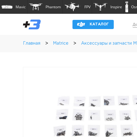
Mavic
Phantom
FPV
Inspire
Os
До
КАТАЛОГ
>
>
Главная
Matrice
Аксессуары и запчасти M