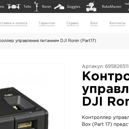
mo
Tello
Ronin
Goggles
RoboMaster
ставка и оплата
Гарантия
Сервис
Блог
Контакты
оллер управления питанием DJI Ronin (Part17)
Артикул: 69582651
Контр
управл
DJI Ron
Контроллер управле
Box (Part 17) пред