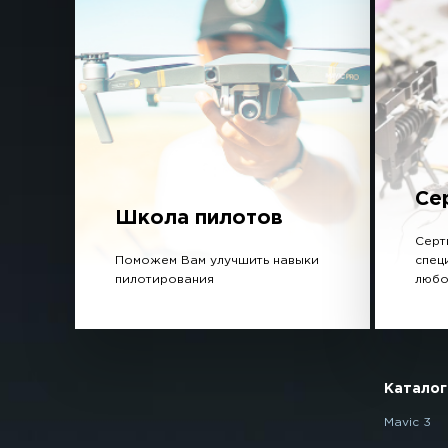
Се
Школа пилотов
Серт
Поможем Вам улучшить навыки
спец
пилотирования
любо
Каталог
Mavic 3