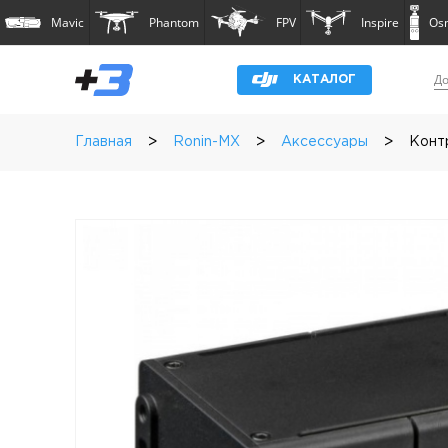
Mavic
Phantom
FPV
Inspire
Os
До
КАТАЛОГ
>
>
>
Главная
Ronin-MX
Аксессуары
Контр