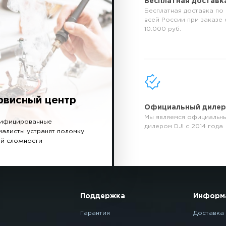
Бесплатная доставк
Бесплатная доставка по
всей России при заказе 
10.000 руб.
рвисный центр
Официальный диле
Мы являемся официальн
ифицированные
дилером DJI с 2014 года
иалисты устранят поломку
й сложности
Поддержка
Информ
Гарантия
Доставка 