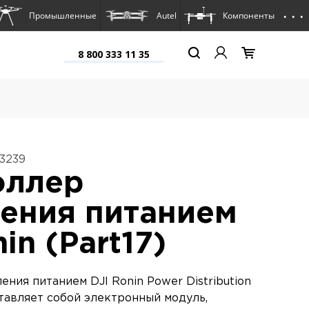
. . .
Промышленные
Autel
Компоненты
8 800 333 11 35
13239
оллер
ения питанием
in (Part17)
ния питанием DJI Ronin Power Distribution
ставляет собой электронный модуль,