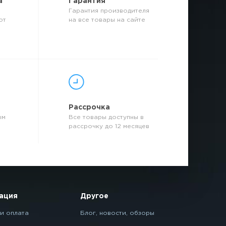
а
Гарантия
Гарантия производителя
от
на все товары на сайте
р
Рассрочка
ым
Все товары доступны в
рассрочку до 12 месяцев
ация
Другое
и оплата
Блог, новости, обзоры