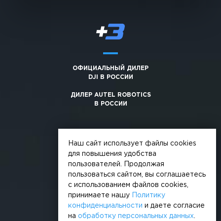
ОФИЦИАЛЬНЫЙ ДИЛЕР
DJI В РОССИИ
ДИЛЕР AUTEL ROBOTICS
В РОССИИ
Наш сайт использует файлы cookies
для повышения удобства
пользователей. Продолжая
© 2026, +3. Все права защищены
пользоваться сайтом, вы соглашаетесь
Обработка персональных данных
с использованием файлов cookies,
принимаете нашу
Политику
Политика конфиденциальности
конфиденциальности
и даете согласие
на
обработку персональных данных
.