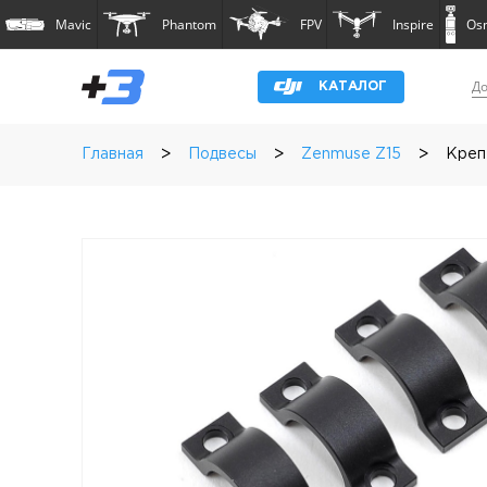
Mavic
Phantom
FPV
Inspire
Os
До
КАТАЛОГ
>
>
>
Главная
Подвесы
Zenmuse Z15
Креп