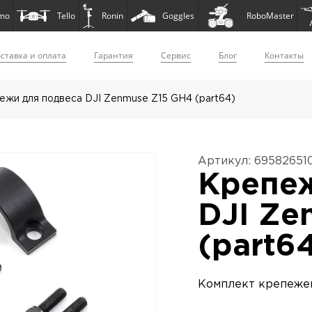
mo
Tello
Ronin
Goggles
RoboMaster
ставка и оплата
Гарантия
Сервис
Блог
Контакты
ежи для подвеса DJI Zenmuse Z15 GH4 (part64)
Артикул: 69582651
Крепеж
DJI Ze
(part6
Комплект крепежей