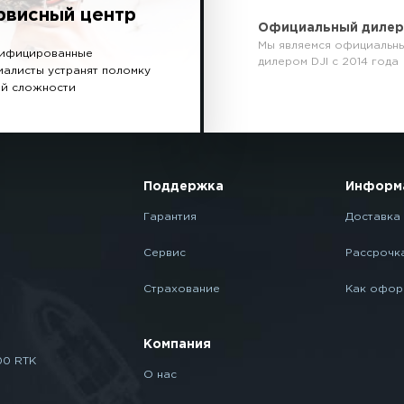
рвисный центр
Официальный диле
Мы являемся официальн
ифицированные
дилером DJI с 2014 года
иалисты устранят поломку
й сложности
Поддержка
Информ
Гарантия
Доставка 
Сервис
Рассрочк
Страхование
Как офор
Компания
00 RTK
О нас