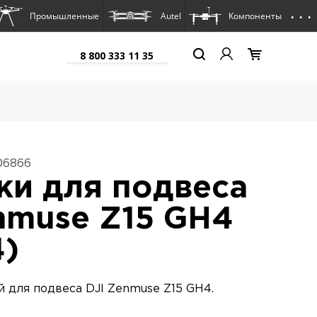
. . .
Промышленные
Autel
Компоненты
8 800 333 11 35
06866
и для подвеса
nmuse Z15 GH4
4)
 для подвеса DJI Zenmuse Z15 GH4.