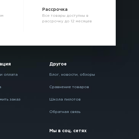
р
Рассрочка
ым
Все товары доступны в
рассрочку до 12 месяцев
ация
Другое
и оплата
Блог, новости, обзоры
а
Сравнение товаров
мить заказ
Школа пилотов
Обратная связь
Мы в соц. сетях