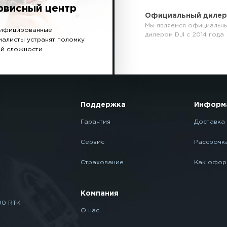
рвисный центр
Официальный диле
Мы являемся официальн
ифицированные
дилером DJI с 2014 года
иалисты устранят поломку
й сложности
Поддержка
Информ
Гарантия
Доставка 
Сервис
Рассрочк
Страхование
Как офор
Компания
00 RTK
О нас