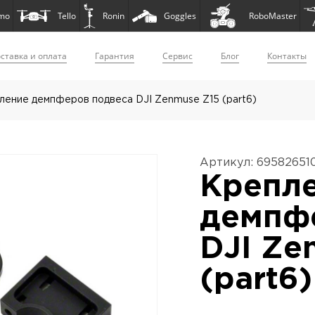
mo
Tello
Ronin
Goggles
RoboMaster
ставка и оплата
Гарантия
Сервис
Блог
Контакты
ление демпферов подвеса DJI Zenmuse Z15 (part6)
Артикул: 69582651
Крепл
демпф
DJI Ze
(part6)