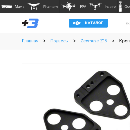
Mavic
Phantom
FPV
Inspire
Os
До
КАТАЛОГ
>
>
>
Главная
Подвесы
Zenmuse Z15
Креп