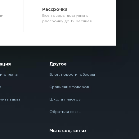
р
Рассрочка
ым
Все товары доступны в
рассрочку до 12 месяцев
ация
Другое
и оплата
Блог, новости, обзоры
а
Сравнение товаров
мить заказ
Школа пилотов
Обратная связь
Мы в соц. сетях