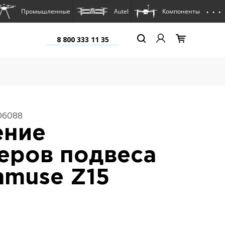
. . .
Промышленные
Autel
Компоненты
8 800 333 11 35
06088
ение
еров подвеса
nmuse Z15