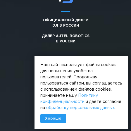
ОФИЦИАЛЬНЫЙ ДИЛЕР
DJI В РОССИИ
ДИЛЕР AUTEL ROBOTICS
В РОССИИ
Наш сайт использует файлы cookies
для повышения удобства
пользователей. Продолжая
© 2026, +3. Все права защищены
пользоваться сайтом, вы соглашаетесь
Обработка персональных данных
с использованием файлов cookies,
принимаете нашу
Политику
Политика конфиденциальности
конфиденциальности
и даете согласие
на
обработку персональных данных
.
Сделано в
Хорошо