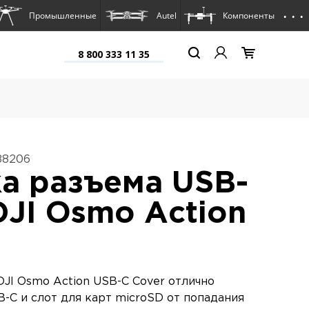
. . .
Промышленные
Autel
Компоненты
8 800 333 11 35
88206
а разъема USB-
DJI Osmo Action
JI Osmo Action USB-C Cover отлично
-C и слот для карт microSD от попадания