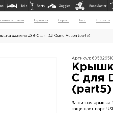
mo
Tello
Ronin
Goggles
RoboMaster
ставка и оплата
Гарантия
Сервис
Блог
Контакты
ышка разъема USB-C для DJI Osmo Action (part5)
Артикул: 69582651
Крышк
C для 
(part5)
Защитная крышка D
защищает порт USB