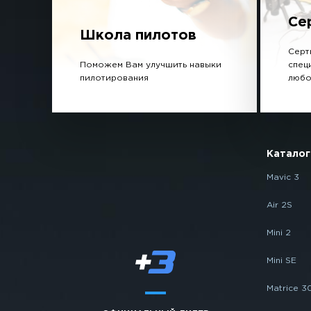
Се
Школа пилотов
Серт
Поможем Вам улучшить навыки
спец
пилотирования
любо
Каталог
Mavic 3
Air 2S
Mini 2
Mini SE
Matrice 3