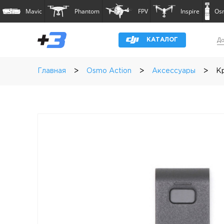
Mavic
Phantom
FPV
Inspire
Os
До
КАТАЛОГ
>
>
>
Главная
Osmo Action
Аксессуары
Кр