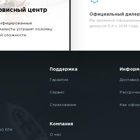
рвисный центр
Официальный диле
Мы являемся официальн
ифицированные
дилером DJI с 2014 года
иалисты устранят поломку
й сложности
Поддержка
Информ
Гарантия
Доставка 
Сервис
Рассрочк
Страхование
Как офор
Компания
00 RTK
О нас