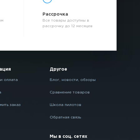
р
Рассрочка
ым
Все товары доступны в
рассрочку до 12 месяцев
ация
Другое
и оплата
Блог, новости, обзоры
а
Сравнение товаров
мить заказ
Школа пилотов
Обратная связь
Мы в соц. сетях