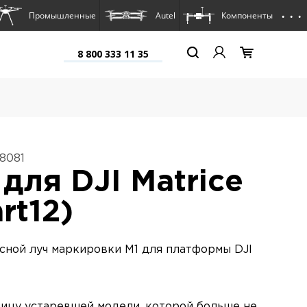
. . .
Промышленные
Autel
Компоненты
8 800 333 11 35
8081
 для DJI Matrice
rt12)
сной луч маркировки M1 для платформы DJI
ницу устаревшей модели, которой больше не