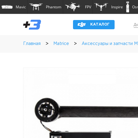
Mavic
Phantom
FPV
Inspire
Os
До
КАТАЛОГ
>
>
Главная
Matrice
Аксессуары и запчасти Ma