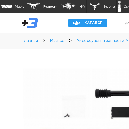
Mavic
Phantom
FPV
Inspire
Os
До
КАТАЛОГ
>
>
Главная
Matrice
Аксессуары и запчасти Ma