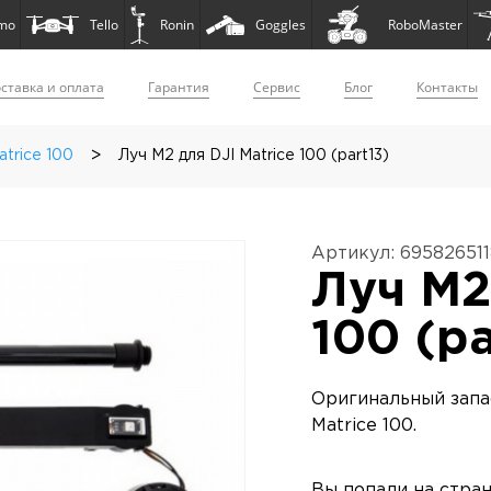
mo
Tello
Ronin
Goggles
RoboMaster
ставка и оплата
Гарантия
Сервис
Блог
Контакты
>
trice 100
Луч M2 для DJI Matrice 100 (part13)
Артикул: 69582651
Луч M2
100 (pa
Оригинальный запа
Matrice 100.
Вы попали на стра