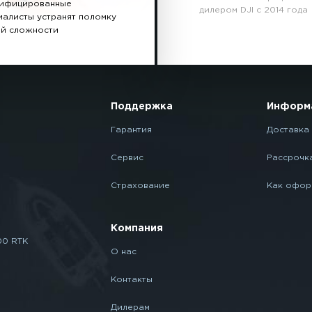
ифицированные
дилером DJI с 2014 года
иалисты устранят поломку
й сложности
Поддержка
Информ
Гарантия
Доставка 
Сервис
Рассрочк
Страхование
Как офор
Компания
00 RTK
О нас
Контакты
Дилерам