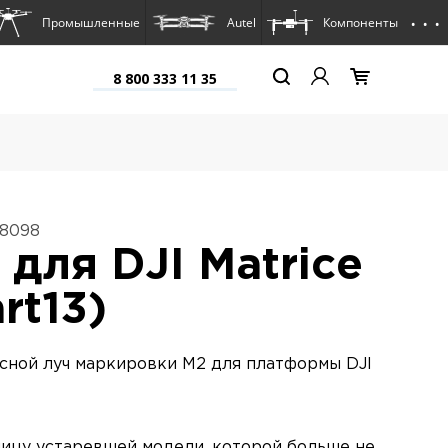
. . .
Промышленные
Autel
Компоненты
8 800 333 11 35
18098
 для DJI Matrice
rt13)
сной луч маркировки M2 для платформы DJI
ницу устаревшей модели, которой больше не