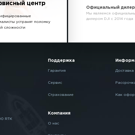
рвисный центр
Официальный диле
Мы являемся официальн
ифицированные
дилером DJI с 2014 года
иалисты устранят поломку
й сложности
Поддержка
Информ
Гарантия
Доставка 
Сервис
Рассрочк
Страхование
Как офор
Компания
00 RTK
О нас