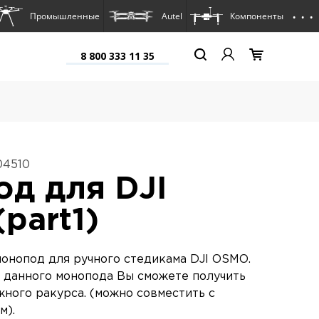
. . .
Промышленные
Autel
Компоненты
8 800 333 11 35
04510
д для DJI
part1)
нопод для ручного стедикама DJI OSMO.
 данного монопода Вы сможете получить
жного ракурса. (можно совместить с
м).