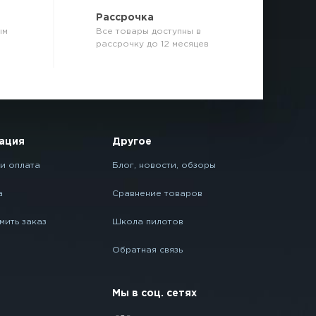
р
Рассрочка
ым
Все товары доступны в
рассрочку до 12 месяцев
ация
Другое
и оплата
Блог, новости, обзоры
а
Сравнение товаров
мить заказ
Школа пилотов
Обратная связь
Мы в соц. сетях