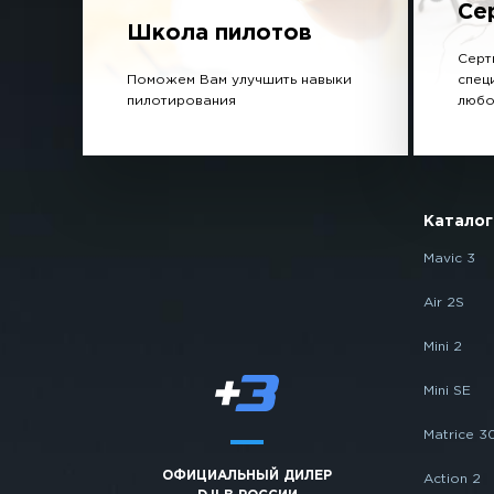
Се
Школа пилотов
Серт
Поможем Вам улучшить навыки
спец
пилотирования
любо
Каталог
Mavic 3
Air 2S
Mini 2
Mini SE
Matrice 3
ОФИЦИАЛЬНЫЙ ДИЛЕР
Action 2