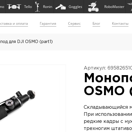
mo
Tello
Ronin
Goggles
RoboMaster
ставка и оплата
Гарантия
Сервис
Блог
Контакты
под для DJI OSMO (part1)
Артикул: 69582651
Монопо
OSMO (
Складывающийся мо
При использовании
редкие кадры с ну
трехногим штативо