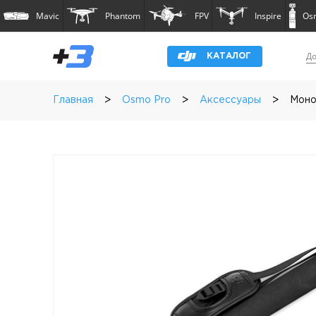
Mavic
Phantom
FPV
Inspire
Os
До
КАТАЛОГ
>
>
>
Главная
Osmo Pro
Аксессуары
Моно