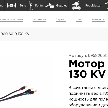
mo
Tello
Ronin
Goggles
RoboMaster
ставка и оплата
Гарантия
Сервис
Блог
Контакты
2000 6010 130 KV
Артикул: 69582651
Мотор 
130 KV
В сочетании с двиг
поднимать вес в 18
мощность для поле
оборудованием для