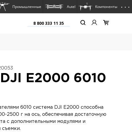
. . .
Промышленные
Autel
Компоненты
8 800 333 11 35
20053
DJI E2000 6010
ателями 6010 система DJI E2000 способна
00-2500 г на ось, обеспечивая достаточную
та с дополнительными модулями и
 съемки.