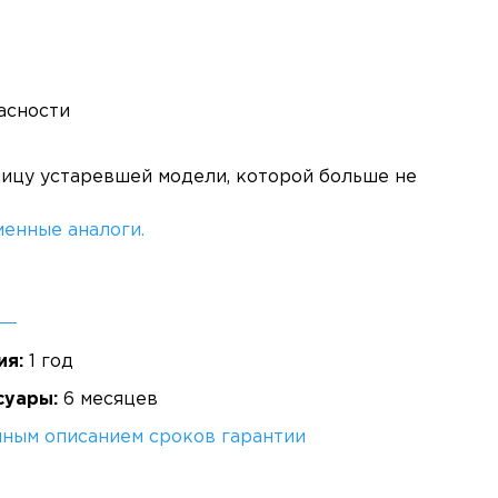
асности
ницу устаревшей модели, которой больше не
енные аналоги.
ия:
1 год
суары:
6 месяцев
лным описанием сроков гарантии