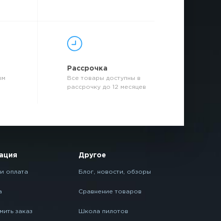
р
Рассрочка
ым
Все товары доступны в
рассрочку до 12 месяцев
ация
Другое
и оплата
Блог, новости, обзоры
а
Сравнение товаров
мить заказ
Школа пилотов