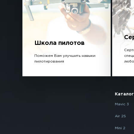
Се
Школа пилотов
Серт
Поможем Вам улучшить навыки
спец
пилотирования
любо
Каталог
Mavic 3
Air 2S
Mini 2