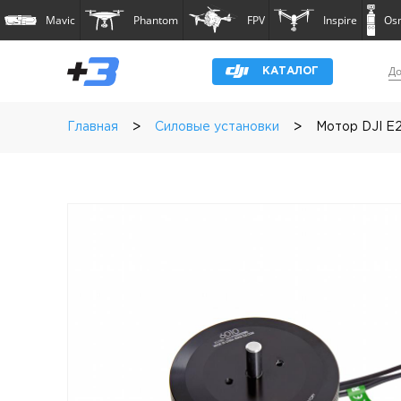
Mavic
Phantom
FPV
Inspire
Os
До
КАТАЛОГ
>
>
Главная
Силовые установки
Мотор DJI E