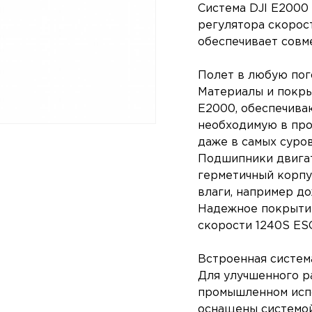
Система DJI E2000 
регулятора скорост
обеспечивает совм
Полет в любую пог
Материалы и покры
E2000, обеспечива
необходимую в про
даже в самых суро
Подшипники двигат
герметичный корпу
влаги, например до
Надежное покрытие
скорости 1240S ESC
Встроенная систем
Для улучшенного р
промышленном испо
оснащены системой