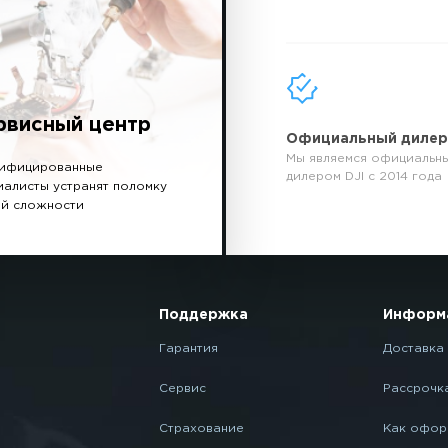
рвисный центр
Официальный диле
Мы являемся официальн
ифицированные
дилером DJI с 2014 года
иалисты устранят поломку
й сложности
Поддержка
Информ
Гарантия
Доставка 
Сервис
Рассрочк
Страхование
Как офор