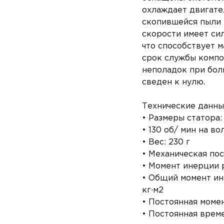
охлаждает двигате
скопившейся пыли 
скорости имеет си
что способствует м
срок службы компо
неполадок при бол
сведен к нулю.
Технические данны
• Размеры статора:
• 130 об/ мин на во
• Вес: 230 г
• Механическая пос
• Момент инерции р
• Общий момент ин
кг∙м2
• Постоянная момен
• Постоянная време