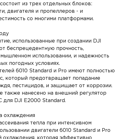
состоит из трех отдельных блоков:
и, двигателя и пропеллеров - и
естимость со многими платформами.
оду
тие, использованные при создании DJI
ют беспрецедентную прочность,
мышленном использовании, и надежность
вых погодных условиях.
елей 6010 Standard и Pro имеют полностью
с, который предотвращает попадание
ждя, пестицидов, и защищает от коррозии.
 также нанесено на внешний регулятор
 для DJI E2000 Standard.
а охлаждения
ассеивания тепла при интенсивном
льзовании двигатели 6010 Standard и Pro
 охлаждения, которая эффективно