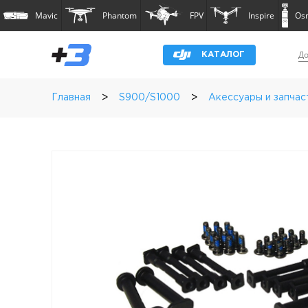
Mavic
Phantom
FPV
Inspire
Os
До
КАТАЛОГ
>
>
Главная
S900/S1000
Акессуары и запчас