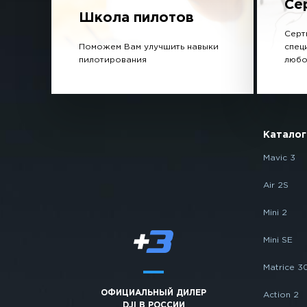
Се
Школа пилотов
Серт
Поможем Вам улучшить навыки
спец
пилотирования
любо
Каталог
Mavic 3
Air 2S
Mini 2
Mini SE
Matrice 3
ОФИЦИАЛЬНЫЙ ДИЛЕР
Action 2
DJI В РОССИИ