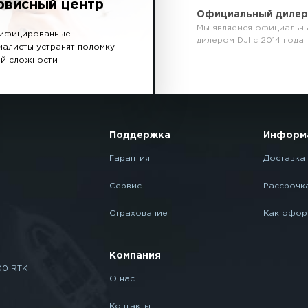
рвисный центр
Официальный диле
Мы являемся официальн
ифицированные
дилером DJI с 2014 года
иалисты устранят поломку
й сложности
Поддержка
Информ
Гарантия
Доставка 
Сервис
Рассрочк
Страхование
Как офор
Компания
00 RTK
О нас
Контакты