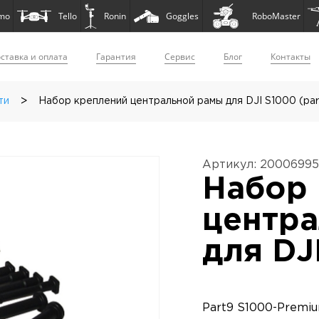
mo
Tello
Ronin
Goggles
RoboMaster
ставка и оплата
Гарантия
Сервис
Блог
Контакты
>
ти
Набор креплений центральной рамы для DJI S1000 (par
Артикул: 20006995
Набор
центр
для DJ
Part9 S1000-Premiu