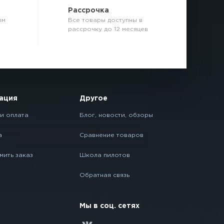
р
Рассрочка
ым
Все товары доступны в
рассрочку до 12 месяцев
ация
Другое
и оплата
Блог, новости, обзоры
а
Сравнение товаров
мить заказ
Школа пилотов
Обратная связь
Мы в соц. сетях