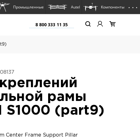
. . .
Промышленные
Autel
Компоненты
8 800 333 11 35
t9)
08137
 креплений
альной рамы
I S1000 (part9)
m Center Frame Support Pillar