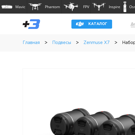
Mavic
Phantom
FPV
Inspire
Os
До
КАТАЛОГ
>
>
>
Главная
Подвесы
Zenmuse X7
Набор