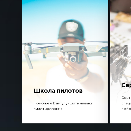
Се
Школа пилотов
Серт
Поможем Вам улучшить навыки
спец
пилотирования
любо