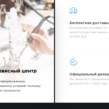
Бесплатная доставк
Бесплатная доставка по
всей России при заказе 
10.000 руб.
рвисный центр
Официальный диле
Мы являемся официальн
ифицированные
дилером DJI с 2014 года
иалисты устранят поломку
й сложности