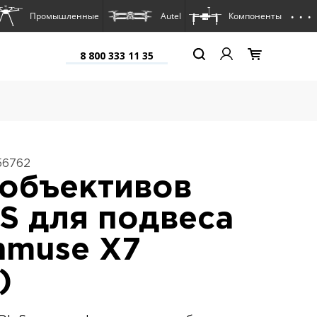
. . .
Промышленные
Autel
Компоненты
8 800 333 11 35
56762
объективов
S для подвеса
nmuse X7
)