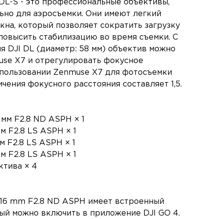
DL-S - это профессиональные объективы,
ьно для аэросъемки. Они имеют легкий
кна, который позволяет сократить загрузку
повысить стабилизацию во время съемки. С
 DJI DL (диаметр: 58 мм) объектив можно
use X7 и отрегулировать фокусное
спользовании Zenmuse X7 для фотосъемки
ения фокусного расстояния составляет 1,5.
:
 мм F2.8 ND ASPH × 1
м F2.8 LS ASPH × 1
м F2.8 LS ASPH × 1
м F2.8 LS ASPH × 1
ктива × 4
 16 mm F2.8 ND ASPH имеет встроенный
ый можно включить в приложение DJI GO 4.