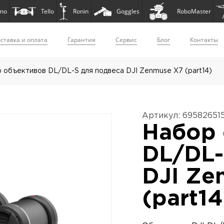
mo
Tello
Ronin
Goggles
RoboMaster
ставка и оплата
Гарантия
Сервис
Блог
Контакты
 объективов DL/DL-S для подвеса DJI Zenmuse X7 (part14)
Артикул: 69582651
Набор 
DL/DL-
DJI Ze
(part14