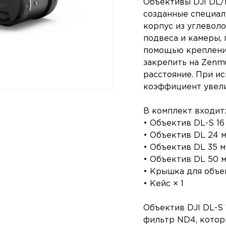
Объективы DJI DL/
созданные специал
корпус из углеволо
подвеса и камеры, 
помощью крепления
закрепить на Zenm
расстояние. При и
коэффициент увелич
В комплект входит
• Объектив DL-S 16
• Объектив DL 24 м
• Объектив DL 35 м
• Объектив DL 50 м
• Крышка для объе
• Кейс × 1
Объектив DJI DL-S
фильтр ND4, котор