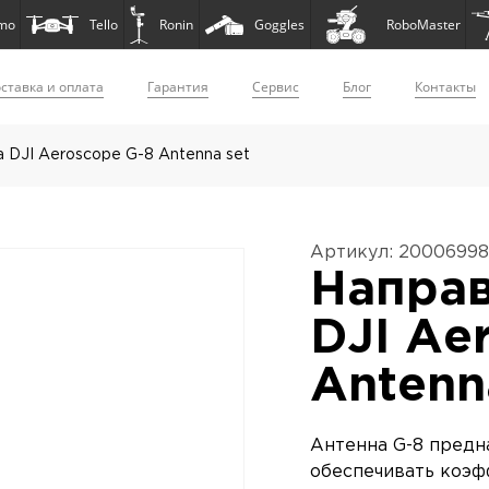
mo
Tello
Ronin
Goggles
RoboMaster
ставка и оплата
Гарантия
Сервис
Блог
Контакты
 DJI Aeroscope G-8 Antenna set
Артикул: 2000699
Направ
DJI Ae
Antenn
Антенна G-8 предн
обеспечивать коэф