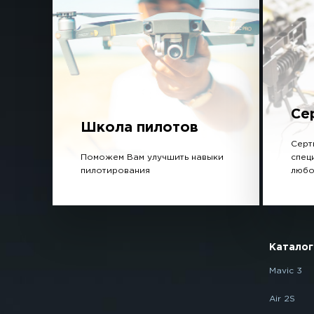
Се
Школа пилотов
Серт
Поможем Вам улучшить навыки
спец
пилотирования
любо
Каталог
Mavic 3
Air 2S