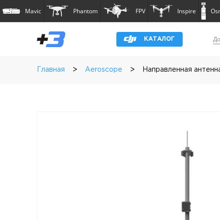
Mavic
Phantom
FPV
Inspire
Os
До
КАТАЛОГ
>
>
Главная
Aeroscope
Направленная антенна