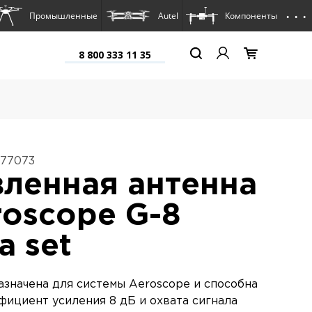
. . .
Промышленные
Autel
Компоненты
8 800 333 11 35
877073
ленная антенна
roscope G-8
a set
азначена для системы Aeroscope и способна
фициент усиления 8 дБ и охвата сигнала