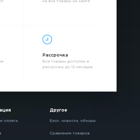
от
на все товары на сайте
р
Рассрочка
ым
Все товары доступны в
рассрочку до 12 месяцев
ация
Другое
и оплата
Блог, новости, обзоры
а
Сравнение товаров