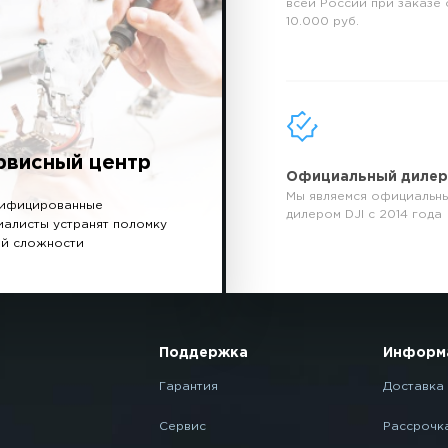
всей России при заказе 
10.000 руб.
рвисный центр
Официальный диле
Мы являемся официальн
ифицированные
дилером DJI с 2014 года
иалисты устранят поломку
й сложности
Поддержка
Информ
Гарантия
Доставка 
Сервис
Рассрочк