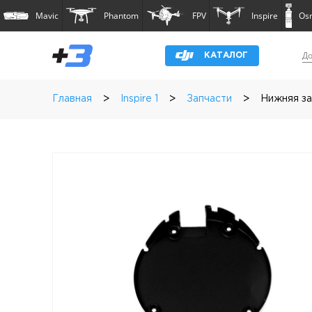
Mavic
Phantom
FPV
Inspire
Os
До
КАТАЛОГ
>
>
>
Главная
Inspire 1
Запчасти
Нижняя защ