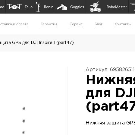
mo
Tello
Ronin
Goggles
RoboMaster
ставка и оплата
Гарантия
Сервис
Блог
Контакты
ита GPS для DJI Inspire 1 (part47)
Артикул: 695826511
Нижня
для DJI
(part4
Нижняя защита GPS 