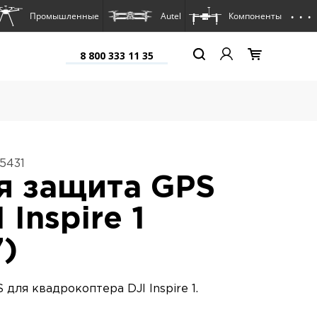
. . .
Промышленные
Autel
Компоненты
8 800 333 11 35
5431
я защита GPS
 Inspire 1
7)
для квадрокоптера DJI Inspire 1.