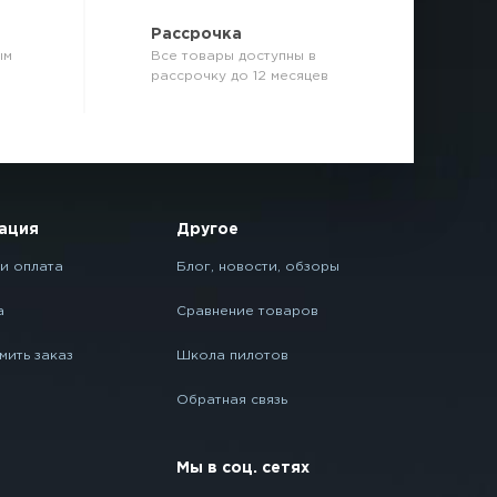
р
Рассрочка
ым
Все товары доступны в
рассрочку до 12 месяцев
ация
Другое
и оплата
Блог, новости, обзоры
а
Сравнение товаров
мить заказ
Школа пилотов
Обратная связь
Мы в соц. сетях