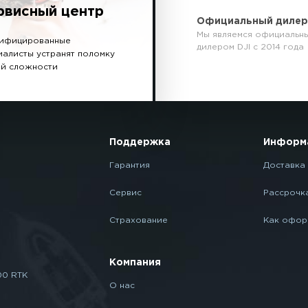
рвисный центр
Официальный диле
Мы являемся официальн
ифицированные
дилером DJI с 2014 года
иалисты устранят поломку
й сложности
Поддержка
Информ
Гарантия
Доставка 
Сервис
Рассрочк
Страхование
Как офор
Компания
00 RTK
О нас