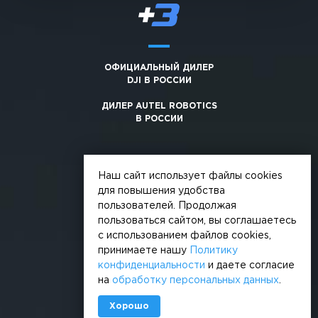
ОФИЦИАЛЬНЫЙ ДИЛЕР
DJI В РОССИИ
ДИЛЕР AUTEL ROBOTICS
В РОССИИ
Наш сайт использует файлы cookies
для повышения удобства
пользователей. Продолжая
© 2026, +3. Все права защищены
пользоваться сайтом, вы соглашаетесь
Обработка персональных данных
с использованием файлов cookies,
принимаете нашу
Политику
Политика конфиденциальности
конфиденциальности
и даете согласие
на
обработку персональных данных
.
Сделано в
Хорошо