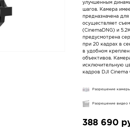
улучшенным динами
шагов. Камера име
предназначена для 
осуществляет съем
(CinemaDNG) и 5.2K
предусмотрена сер
при 20 кадрах в се
в удобном креплен
объективов. Камер
исключительную цв
кадров DJI Cinema 
Разрешение камеры
Разрешение видео 6
388 690 р