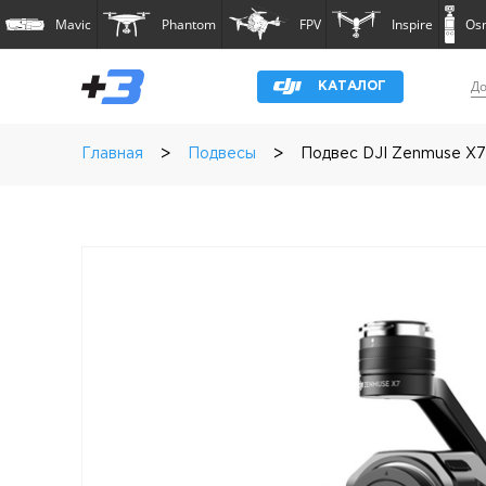
Mavic
Phantom
FPV
Inspire
Os
До
КАТАЛОГ
>
>
Главная
Подвесы
Подвес DJI Zenmuse X7