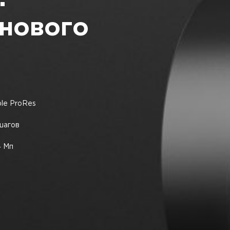
нового
ple ProRes
шагов
4 Мп