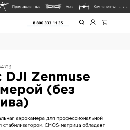
. . .
Промышленные
Autel
Компоненты
8 800 333 11 35
54713
 DJI Zenmuse
амерой (без
ива)
альная аэрокамера для профессиональной
я стабилизатором. CMOS-матрица обладает