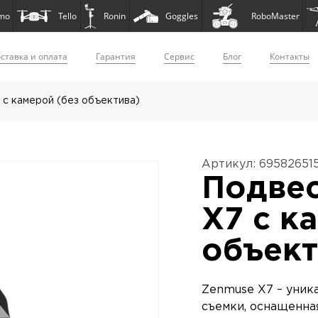
mo
Tello
Ronin
Goggles
RoboMaster
ставка и оплата
Гарантия
Сервис
Блог
Контакты
 с камерой (без объектива)
Артикул: 69582651
Подвес
X7 с к
объект
Zenmuse X7 – уник
съемки, оснащенна