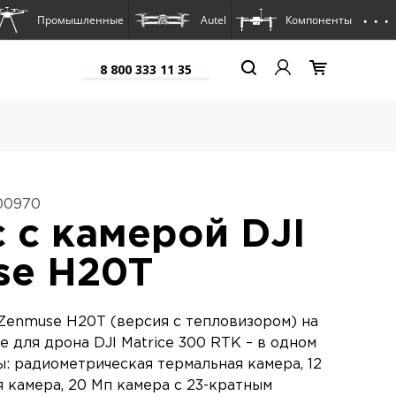
. . .
Промышленные
Autel
Компоненты
8 800 333 11 35
00970
 с камерой DJI
se H20T
Zenmuse H20T (версия с тепловизором) на
 для дрона DJI Matrice 300 RTK – в одном
: радиометрическая термальная камера, 12
 камера, 20 Мп камера с 23-кратным