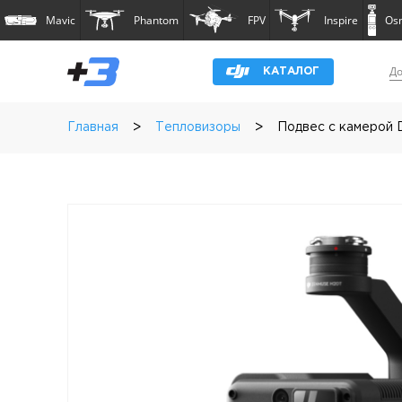
Mavic
Phantom
FPV
Inspire
Os
До
КАТАЛОГ
>
>
Главная
Тепловизоры
Подвес с камерой 