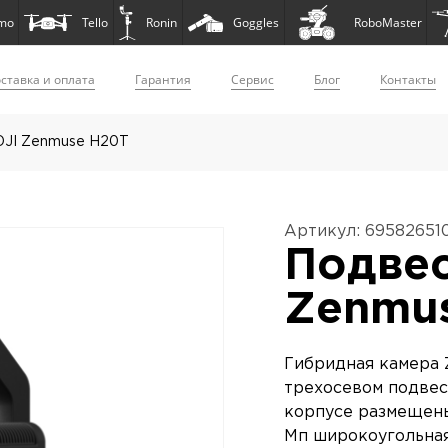
mo
Tello
Ronin
Goggles
RoboMaster
ставка и оплата
Гарантия
Сервис
Блог
Контакты
DJI Zenmuse H20T
Артикул: 69582651
Подвес
Zenmu
Гибридная камера 
трехосевом подвесе
корпусе размещены
Мп широкоугольная