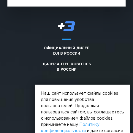
ОФИЦИАЛЬНЫЙ ДИЛЕР
DJI В РОССИИ
ДИЛЕР AUTEL ROBOTICS
В РОССИИ
Наш сайт использует файлы cookies
для повышения удобства
пользователей. Продолжая
© 2026, +3. Все права защищены
пользоваться сайтом, вы соглашаетесь
Обработка персональных данных
с использованием файлов cookies,
принимаете нашу
Политику
Политика конфиденциальности
конфиденциальности
и даете согласие