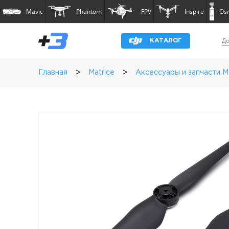
Mavic
Phantom
FPV
Inspire
Os
До
КАТАЛОГ
>
>
Главная
Matrice
Аксессуары и запчасти M