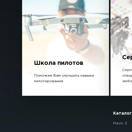
Се
Школа пилотов
Серт
Поможем Вам улучшить навыки
спец
пилотирования
любо
Каталог
Mavic 3