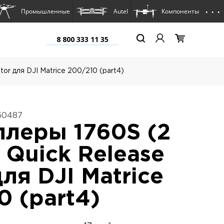
. . .
Промышленные
Autel
Компоненты
8 800 333 11 35
or для DJI Matrice 200/210 (part4)
50487
леры 1760S (2
 Quick Release
ля DJI Matrice
0 (part4)