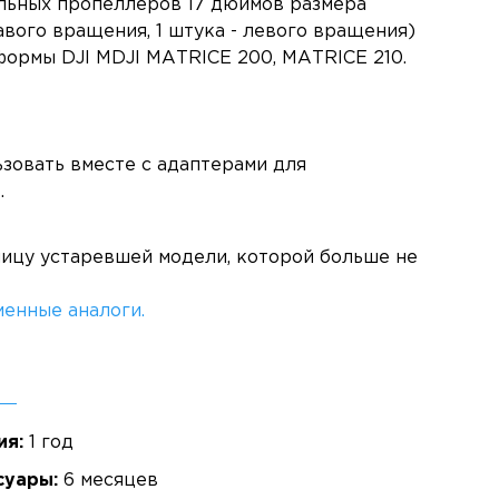
льных пропеллеров 17 дюймов размера
равого вращения, 1 штука - левого вращения)
формы DJI MDJI MATRICE 200, MATRICE 210.
зовать вместе с адаптерами для
.
ницу устаревшей модели, которой больше не
енные аналоги.
ия:
1 год
суары:
6 месяцев