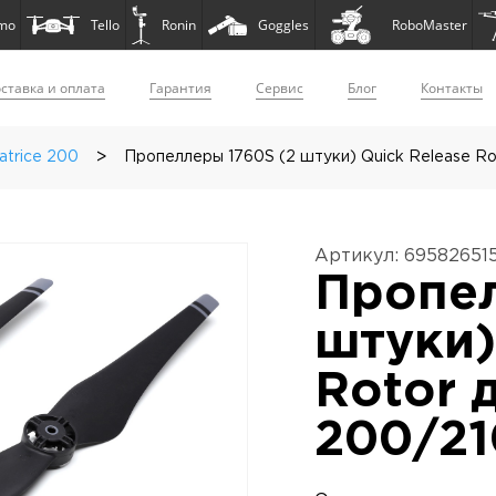
mo
Tello
Ronin
Goggles
RoboMaster
ставка и оплата
Гарантия
Сервис
Блог
Контакты
>
atrice 200
Пропеллеры 1760S (2 штуки) Quick Release Rot
Артикул: 69582651
Пропел
штуки)
Rotor д
200/21