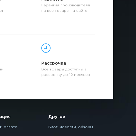
Гарантия производителя
от
на все товары на сайте
р
Рассрочка
ым
Все товары доступны в
рассрочку до 12 месяцев
ация
Другое
и оплата
Блог, новости, обзоры