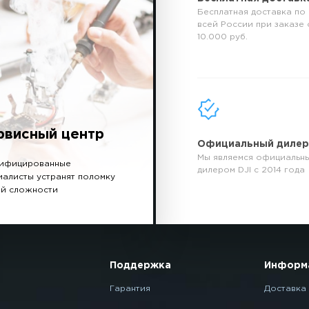
Бесплатная доставка по
всей России при заказе 
10.000 руб.
рвисный центр
Официальный диле
Мы являемся официальн
ифицированные
дилером DJI с 2014 года
иалисты устранят поломку
й сложности
Поддержка
Информ
Гарантия
Доставка 