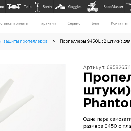
mo
Tello
Ronin
Goggles
RoboMaster
ставка и оплата
Гарантия
Сервис
Блог
Контакты
>
ы, защиты пропеллеров
Пропеллеры 9450L (2 штуки) для 
Артикул: 69582651
Пропел
штуки)
Phanto
Одна пара самозат
размера 9450 с пла