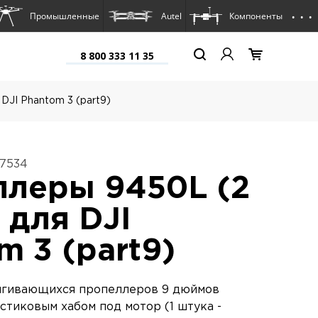
. . .
Промышленные
Autel
Компоненты
8 800 333 11 35
DJI Phantom 3 (part9)
17534
леры 9450L (2
 для DJI
m 3 (part9)
ягивающихся пропеллеров 9 дюймов
стиковым хабом под мотор (1 штука -