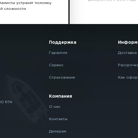
иалисты устранят поломку
й сложности
Поддержка
Информ
Гарантия
Доставка 
Сервис
Рассрочк
Страхование
Как офор
Компания
00 RTK
О нас
Контакты
Дилерам