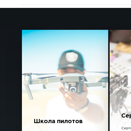
Се
Школа пилотов
Серт