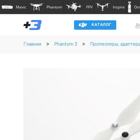
Mavic
Phantom
FPV
Inspire
Os
До
КАТАЛОГ
>
>
Главная
Phantom 3
Пропеллеры, адаптер