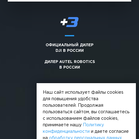
ОФИЦИАЛЬНЫЙ ДИЛЕР
DJI В РОССИИ
ДИЛЕР AUTEL ROBOTICS
В РОССИИ
Наш сайт использует файлы cookies
для повышения удобства
пользователей. Продолжая
© 2026, +3. Все права защищены
пользоваться сайтом, вы соглашаетесь
Обработка персональных данных
с использованием файлов cookies,
принимаете нашу
Политику
Политика конфиденциальности
конфиденциальности
и даете согласие
на
обработку персональных данных
.