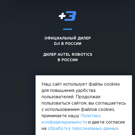
ОФИЦИАЛЬНЫЙ ДИЛЕР
DJI В РОССИИ
ДИЛЕР AUTEL ROBOTICS
В РОССИИ
Наш сайт использует файлы cookies
для повышения удобства
пользователей. Продолжая
© 2026, +3. Все права защищены
пользоваться сайтом, вы соглашаетесь
Обработка персональных данных
с использованием файлов cookies,
принимаете нашу
Политику
Политика конфиденциальности
конфиденциальности
и даете согласие
на
обработку персональных данных
.