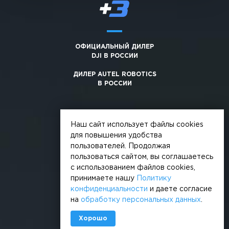
ОФИЦИАЛЬНЫЙ ДИЛЕР
DJI В РОССИИ
ДИЛЕР AUTEL ROBOTICS
В РОССИИ
Наш сайт использует файлы cookies
для повышения удобства
пользователей. Продолжая
© 2026, +3. Все права защищены
пользоваться сайтом, вы соглашаетесь
Обработка персональных данных
с использованием файлов cookies,
принимаете нашу
Политику
Политика конфиденциальности
конфиденциальности
и даете согласие
на
обработку персональных данных
.
Сделано в
Хорошо