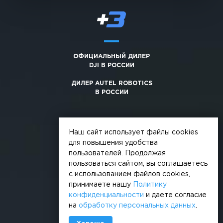
ОФИЦИАЛЬНЫЙ ДИЛЕР
DJI В РОССИИ
ДИЛЕР AUTEL ROBOTICS
В РОССИИ
Наш сайт использует файлы cookies
для повышения удобства
пользователей. Продолжая
© 2026, +3. Все права защищены
пользоваться сайтом, вы соглашаетесь
Обработка персональных данных
с использованием файлов cookies,
принимаете нашу
Политику
Политика конфиденциальности
конфиденциальности
и даете согласие
на
обработку персональных данных
.
Сделано в