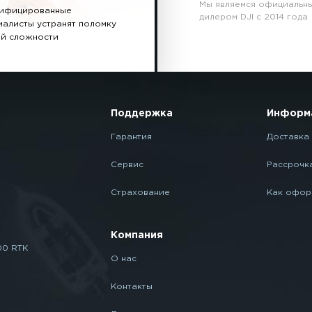
Мы являемся официальн
ифицированные
дилером DJI с 2014 года
иалисты устранят поломку
й сложности
Поддержка
Информ
Гарантия
Доставка 
Сервис
Рассрочк
Страхование
Как офор
Компания
00 RTK
О нас
Контакты