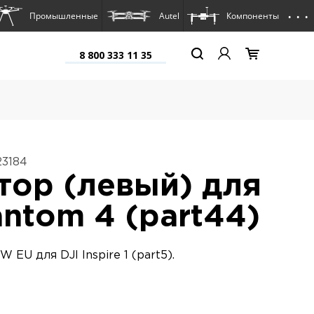
. . .
Промышленные
Autel
Компоненты
8 800 333 11 35
23184
тор (левый) для
antom 4 (part44)
 EU для DJI Inspire 1 (part5).