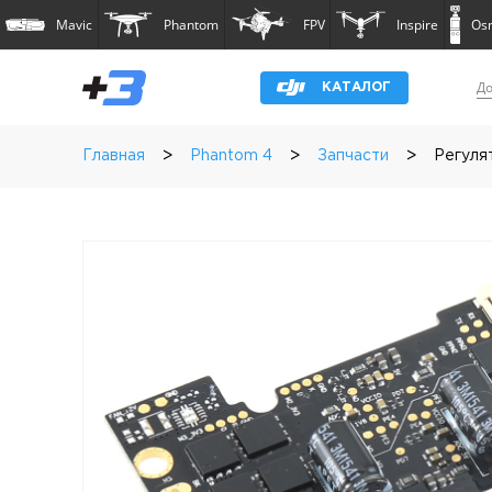
Mavic
Phantom
FPV
Inspire
Os
До
КАТАЛОГ
>
>
>
Главная
Phantom 4
Запчасти
Регулят