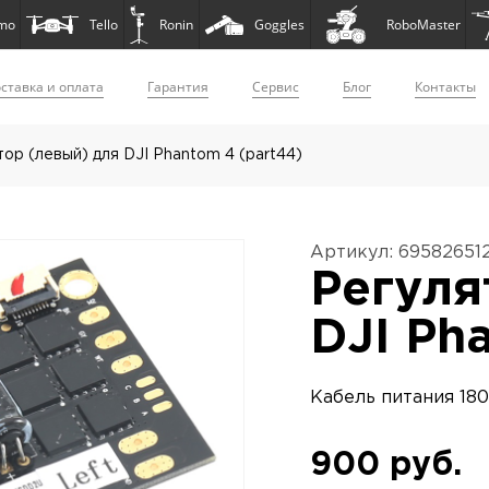
mo
Tello
Ronin
Goggles
RoboMaster
ставка и оплата
Гарантия
Сервис
Блог
Контакты
ор (левый) для DJI Phantom 4 (part44)
Артикул: 69582651
Регуля
DJI Ph
Кабель питания 180W
900 руб.