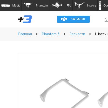
Mavic
Phantom
FPV
Inspire
Os
До
КАТАЛОГ
>
>
>
Главная
Phantom 3
Запчасти
Шасси п