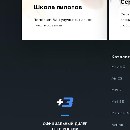
Се
Школа пилотов
Серт
Поможем Вам улучшить навыки
спец
пилотирования
любо
Каталог
Mavic 3
Air 2S
Mini 2
Mini SE
Matrice 3
ОФИЦИАЛЬНЫЙ ДИЛЕР
Action 2
DJI В РОССИИ