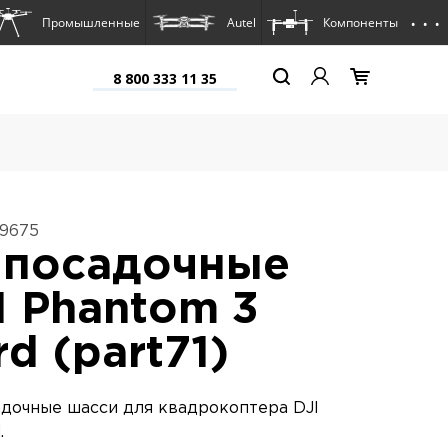
. . .
Промышленные
Autel
Компоненты
8 800 333 11 35
19675
 посадочные
I Phantom 3
d (part71)
дочные шасси для квадрокоптера DJI
.