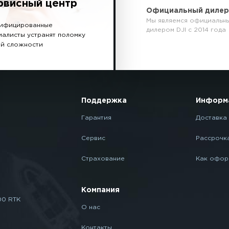
рвисный центр
Официальный диле
Мы являемся официальн
ифицированные
дилером DJI с 2014 года
иалисты устранят поломку
й сложности
Поддержка
Информ
Гарантия
Доставка 
Сервис
Рассрочк
Страхование
Как офор
Компания
00 RTK
О нас
Контакты