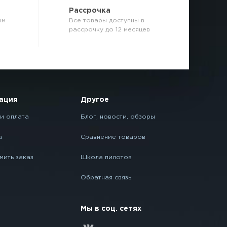
р
Рассрочка
ым
Все товары доступны в
рассрочку до 12 месяцев
ация
Другое
и оплата
Блог, новости, обзоры
а
Сравнение товаров
мить заказ
Школа пилотов
Обратная связь
Мы в соц. сетях