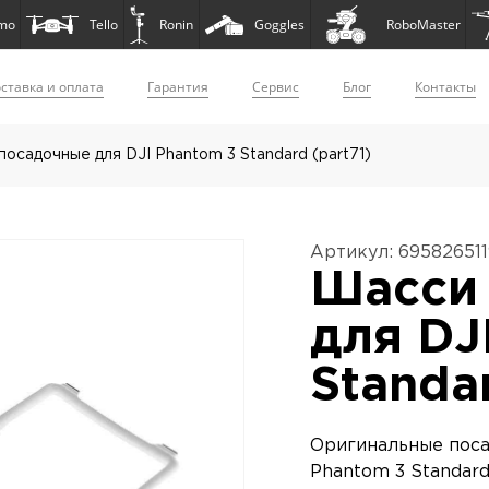
mo
Tello
Ronin
Goggles
RoboMaster
ставка и оплата
Гарантия
Сервис
Блог
Контакты
осадочные для DJI Phantom 3 Standard (part71)
Артикул: 69582651
Шасси
для DJ
Standar
Оригинальные поса
Phantom 3 Standard