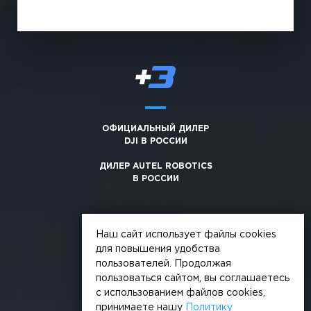
ОФИЦИАЛЬНЫЙ ДИЛЕР
DJI В РОССИИ
ДИЛЕР AUTEL ROBOTICS
В РОССИИ
Наш сайт использует файлы cookies
для повышения удобства
пользователей. Продолжая
© 2026, +3. Все права защищены
пользоваться сайтом, вы соглашаетесь
Обработка персональных данных
с использованием файлов cookies,
принимаете нашу
Политику