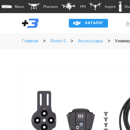
Mavic
Phantom
FPV
Inspire
Os
До
КАТАЛОГ
>
>
>
Главная
Ronin-S
Аксессуары
Универ