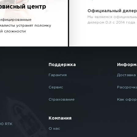
рвисный центр
Официальный диле
Мы являемся официальн
ифицированные
дилером DJI с 2014 года
иалисты устранят поломку
й сложности
Поддержка
Информ
Гарантия
Доставка 
Сервис
Рассрочк
Страхование
Как офор
Компания
00 RTK
О нас