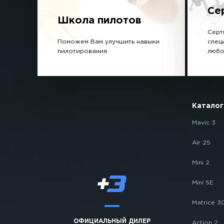
Се
Школа пилотов
Серт
Поможем Вам улучшить навыки
спец
пилотирования
любо
Каталог
Mavic 3
Air 2S
Mini 2
Mini SE
Matrice 3
ОФИЦИАЛЬНЫЙ ДИЛЕР
Action 2