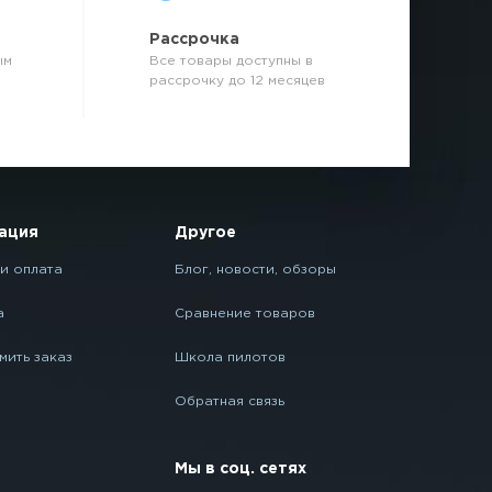
р
Рассрочка
ым
Все товары доступны в
рассрочку до 12 месяцев
ация
Другое
и оплата
Блог, новости, обзоры
а
Сравнение товаров
мить заказ
Школа пилотов
Обратная связь
Мы в соц. сетях