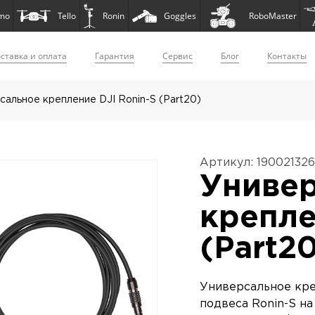
mo
Tello
Ronin
Goggles
RoboMaster
ставка и оплата
Гарантия
Сервис
Блог
Контакты
сальное крепление DJI Ronin-S (Part20)
Артикул: 19002132
Униве
крепле
(Part2
Универсальное кре
подвеса Ronin-S н