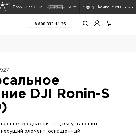
. . .
Промышленные
Autel
Компоненты
8 800 333 11 35
6927
рсальное
ние DJI Ronin-S
0)
пление предназначено для установки
а несущий элемент, оснащенный