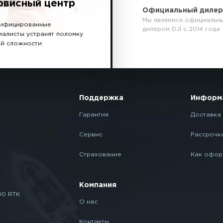
рвисный центр
Официальный диле
Мы являемся официальн
ифицированные
дилером DJI с 2014 года
иалисты устранят поломку
й сложности
Поддержка
Информ
Гарантия
Доставка 
Сервис
Рассрочк
Страхование
Как офор
Компания
00 RTK
О нас
Контакты