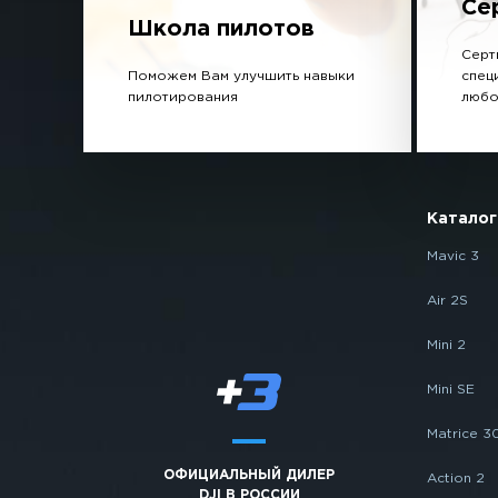
Се
Школа пилотов
Серт
Поможем Вам улучшить навыки
спец
пилотирования
любо
Каталог
Mavic 3
Air 2S
Mini 2
Mini SE
Matrice 3
ОФИЦИАЛЬНЫЙ ДИЛЕР
Action 2
DJI В РОССИИ