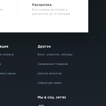
р
Рассрочка
ым
Все товары доступны в
рассрочку до 12 месяцев
ация
Другое
и оплата
Блог, новости, обзоры
а
Сравнение товаров
мить заказ
Школа пилотов
Обратная связь
Мы в соц. сетях