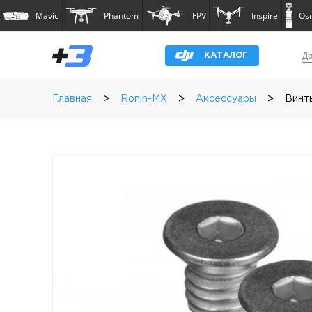
Mavic
Phantom
FPV
Inspire
Os
До
КАТАЛОГ
>
>
>
Главная
Ronin-MX
Аксессуары
Винты