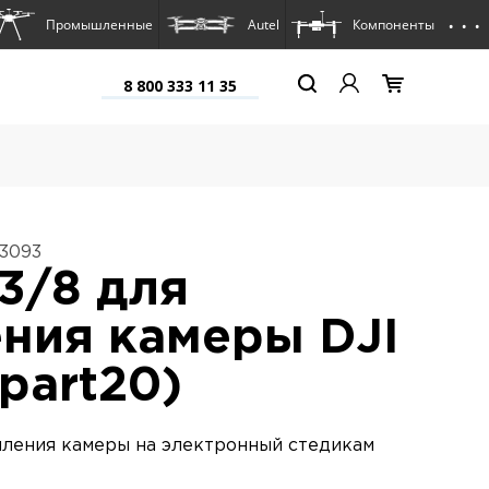
. . .
Промышленные
Autel
Компоненты
8 800 333 11 35
13093
3/8 для
ния камеры DJI
(part20)
пления камеры на электронный стедикам