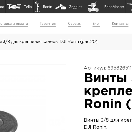
mo
Tello
Ronin
Goggles
RoboMaster
ставка и оплата
Гарантия
Сервис
Блог
Контакты
 3/8 для крепления камеры DJI Ronin (part20)
Артикул: 69582651
Винты 
крепле
Ronin 
Винты 3/8 для кре
DJI Ronin.