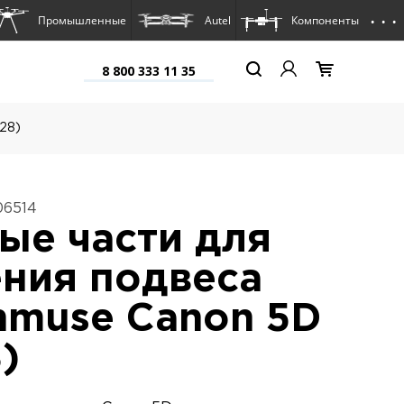
. . .
Промышленные
Autel
Компоненты
8 800 333 11 35
28)
06514
ые части для
ния подвеса
nmuse Canon 5D
)