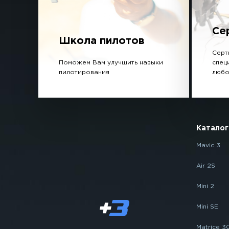
Се
Школа пилотов
Серт
Поможем Вам улучшить навыки
спец
пилотирования
любо
Каталог
Mavic 3
Air 2S
Mini 2
Mini SE
Matrice 3