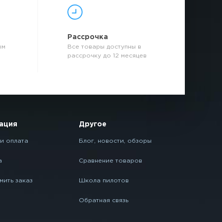
р
Рассрочка
ым
Все товары доступны в
рассрочку до 12 месяцев
ация
Другое
и оплата
Блог, новости, обзоры
а
Сравнение товаров
мить заказ
Школа пилотов
Обратная связь