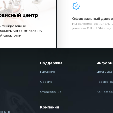
рвисный центр
Официальный диле
Мы являемся официальн
ифицированные
дилером DJI с 2014 года
иалисты устранят поломку
й сложности
Поддержка
Информ
Гарантия
Доставка 
Сервис
Рассрочк
Страхование
Как офор
Компания
00 RTK