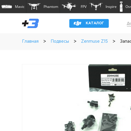
Mavic
Phantom
FPV
Inspire
Os
До
КАТАЛОГ
>
>
>
Главная
Подвесы
Zenmuse Z15
Запа