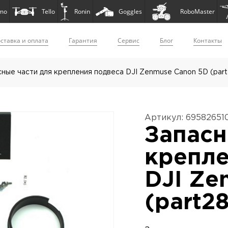
mo
Tello
Ronin
Goggles
RoboMaster
ставка и оплата
Гарантия
Сервис
Блог
Контакты
сные части для крепления подвеса DJI Zenmuse Canon 5D (part
Артикул: 69582651
Запасн
крепле
DJI Ze
(part28